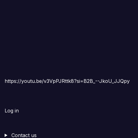
https://youtu.be/v3VpPJRttk8?si=B2B_--JkoU_JJQpy
Log in
Contact us