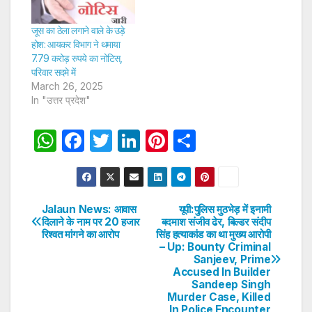
जूस का ठेला लगाने वाले के उड़े
होश: आयकर विभाग ने थमाया
7.79 करोड़ रुपये का नोटिस,
परिवार सदमे में
March 26, 2025
In "उत्तर प्रदेश"
W
F
T
Li
Pi
S
h
a
w
n
nt
h
at
c
itt
k
er
ar
s
e
er
e
e
e
Jalaun News: आवास
यूपी:पुलिस मुठभेड़ में इनामी
Post
दिलाने के नाम पर 20 हजार
बदमाश संजीव ढेर, बिल्डर संदीप
A
b
dI
st
रिश्वत मांगने का आरोप
सिंह हत्याकांड का था मुख्य आरोपी
navigation
p
o
n
– Up: Bounty Criminal
Sanjeev, Prime
p
o
Accused In Builder
Sandeep Singh
k
Murder Case, Killed
In Police Encounter