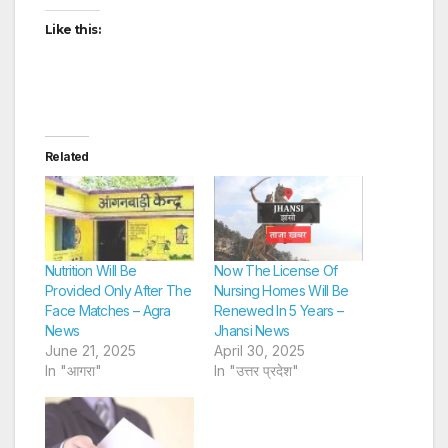
Like this:
Related
Nutrition Will Be
Now The License Of
Provided Only After The
Nursing Homes Will Be
Face Matches – Agra
Renewed In 5 Years –
News
Jhansi News
June 21, 2025
April 30, 2025
In "आगरा"
In "उत्तर प्रदेश"