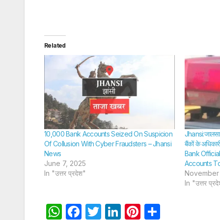
मासूमों के सिर से उठा
लटक
SHTEESH BHADAURIYA
SHTEES
पिता का साया –
Funeral Held
Related
Under A
Makeshift
Tarpaulin
Amidst Rain;
Two Young
10,000 Bank Accounts Seized On Suspicion
Jhansi:जालसाजों
Of Collusion With Cyber Fraudsters – Jhansi
बैंकों के अधिका
Children Lose
News
Bank Offici
June 7, 2025
Accounts To
Their Father
In "उत्तर प्रदेश"
November 
In "उत्तर प्रद
W
F
T
Li
Pi
S