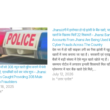
कर दी जान
H BHADAURIYA
SHTEESH BHADAURIYA
Jhansi:ठगी में इस्तेमाल हो रहे झांसी के बैंक खाते, चा
खातों के खिलाफ मिलीं 22 शिकायतें – Jhansi: Ba
Accounts From Jhansi Are Being Used I
Cyber Frauds Across The Country
देश भर में हो रही साइबर ठगी का पैसा झांसी में खुल
खातों में जमा कराया जा रहा है। सरकारी एवं प्रा
बैंकों में बड़ी संख्या में ऐसे म्यूल खाते खोले गए हैं।
समन्वय पोर्टल में लगातार इनकी शिकायतें मिल रह
 को 308 म्यूल खाते मुहैया कराने में फंसे
प्रेमनगर में चार बैंक खाते ऐसे मिले,…
री, प्राथमिकी दर्ज कर जांच शुरू – Jhansi:
July 12, 2026
als Caught Providing 308 Mule
In "उत्तर प्रदेश"
 Fraudsters
18, 2025
ेश"