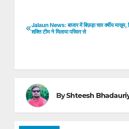
h
a
w
n
nt
h
at
c
itt
k
er
ar
s
e
er
e
e
e
Jalaun News: बाजार में बिछड़ा चार वर्षीय मासूम,
Post
A
b
dI
st
शक्ति टीम ने मिलाया परिवार से
navigation
p
o
n
p
o
k
By
Shteesh Bhadauri