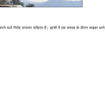
रने वाले गिरोह लगातार सक्रिय हैं। झांसी में एक सप्ताह के दौरान साइबर थाने म
जालौन
उत्तर प्रदेश
जालौन
aun News:
Jalaun News:
के जन्मदिन पर
महिला समेत दो को
िता ने फंदे से
सांप ने डसा
ST 6, 2026
AUGUST 6, 2026