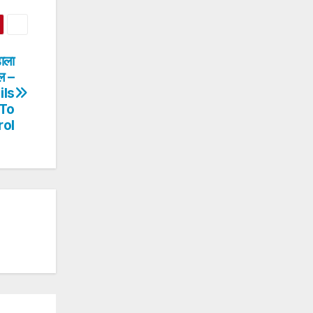
ाला
ेल –
ils
 To
rol