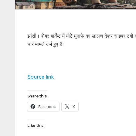
झांसी। शेयर मार्केट में मोटे मुनाफे का लालच देकर साइबर ठगी क
चार मामले दर्ज हुए हैं।
Source link
उत्तर प्रदेश
जालौन
उत्तर प्रदेश
Share this:
हृदयविदारक:बारिश में
Jal
Facebook
X
तिरपाल तानकर हुआ
पति 
अंतिम संस्कार, दो
विवाह
Like this:
AUGUST 6, 2026
AUGU