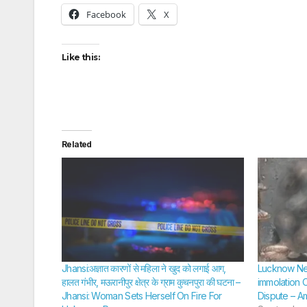
Facebook
X
Like this:
Related
Jhansi:अज्ञात कारणों से महिला ने खुद को लगाई आग,
Lucknow New
हालत गंभीर, मऊरानीपुर क्षेत्र के ग्राम कुचनपुरा की घटना –
immolation 
Jhansi: Woman Sets Herself On Fire For
Dispute – A