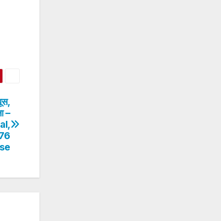
ूस,
ा –
al,
976
ase