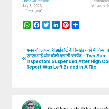
Unknown Reasons
September
July 6, 2026
In "उत्तर प्रद
In "उत्तर प्रदेश"
W
F
T
Li
Pi
S
h
a
w
n
nt
h
at
c
itt
k
er
ar
s
e
er
e
e
e
गजब की लापरवाही:हाईकोर्ट के रिमाइंडर को भी किया
Post
A
b
dI
st
एसएसआई और चौकी प्रभारी सस्पेंड – Two Sub-
navigation
inspectors Suspended After High Co
p
o
n
Report Was Left Buried In A File
p
o
k