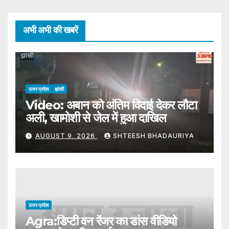
अभी अभी की खबरें
उत्तर प्रदेश
झांसी
Video: अबान को अंतिम विदाई देकर लौटा
अली, खामोशी से जेल में हुआ दाखिल
AUGUST 9, 2026
SHTEESH BHADAURIYA
उत्तर प्रदेश
Agra:डिप्टी वन रेंजर का डांस वीडियो