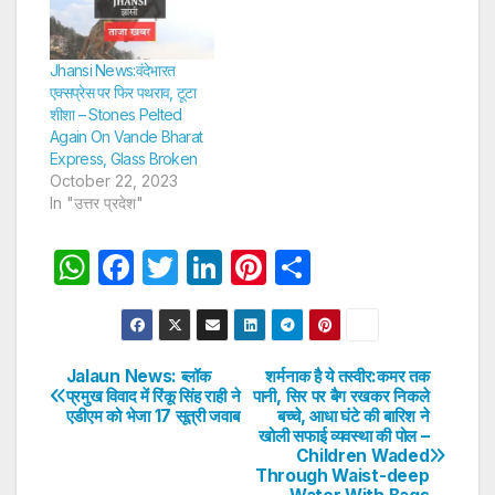
Jhansi News:वंदेभारत
एक्सप्रेस पर फिर पथराव, टूटा
शीशा – Stones Pelted
Again On Vande Bharat
Express, Glass Broken
October 22, 2023
In "उत्तर प्रदेश"
W
F
T
Li
Pi
S
h
a
w
n
nt
h
at
c
itt
k
er
ar
s
e
er
e
e
e
Jalaun News: ब्लॉक
शर्मनाक है ये तस्वीर:कमर तक
Post
प्रमुख विवाद में रिंकू सिंह राही ने
पानी, सिर पर बैग रखकर निकले
A
b
dI
st
एडीएम को भेजा 17 सूत्री जवाब
बच्चे, आधा घंटे की बारिश ने
navigation
p
o
n
खोली सफाई व्यवस्था की पोल –
Children Waded
p
o
Through Waist-deep