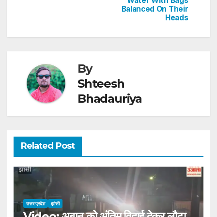
Water With Bags
k
Balanced On Their
Heads
By
Shteesh
Bhadauriya
Related Post
उत्तर प्रदेश
झांसी
Video: अबान को अंतिम विदाई देकर लौटा