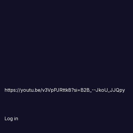
https://youtu.be/v3VpPJRttk8?si=B2B_--JkoU_JJQpy
Log in