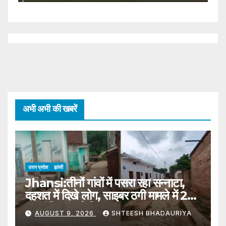
Injured
अभी अभी की खबरें
उत्तर प्रदेश
झांसी
Jhansi:तीनों गांवों में पसरा रहा सन्नाटा,
दहशत में दिखे लोग, साइबर ठगी मामले में 23
युवक किए गए हैं गिरफ्तार – Jhansi:
AUGUST 9, 2026
SHTEESH BHADAURIYA
Silence Prevailed Across The