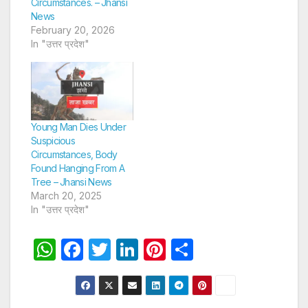
Circumstances. – Jhansi
News
February 20, 2026
In "उत्तर प्रदेश"
Young Man Dies Under
Suspicious
Circumstances, Body
Found Hanging From A
Tree – Jhansi News
March 20, 2025
In "उत्तर प्रदेश"
W
F
T
Li
Pi
S
h
a
w
n
nt
h
at
c
itt
k
er
ar