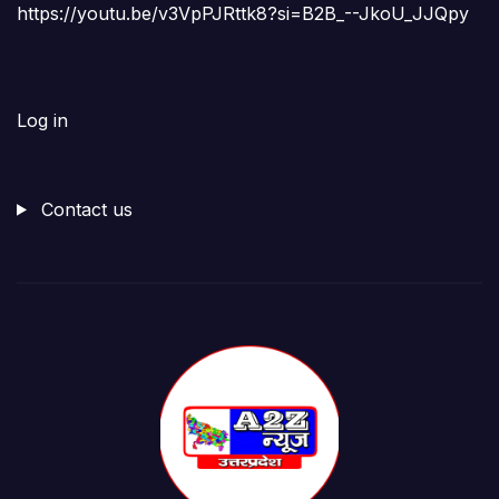
https://youtu.be/v3VpPJRttk8?si=B2B_--JkoU_JJQpy
Log in
Contact us