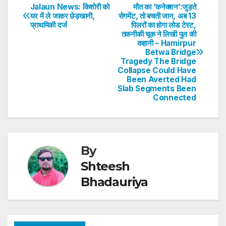
s
e
er
e
e
e
Jalaun News: किशोरी को
मौत का ‘कनेक्शन’:जुड़ते
Post
घर में ले जाकर छेड़खानी,
सेगमेंट, तो बचती जान, अब 13
A
b
dI
st
प्राथमिकी दर्ज
पिलरों का होगा लोड टेस्ट,
navigation
p
o
n
तकनीकी चूक ने लिखी पुल की
कहानी – Hamirpur
p
o
Betwa Bridge
Tragedy The Bridge
k
Collapse Could Have
Been Averted Had
Slab Segments Been
Connected
By
Shteesh
Bhadauriya