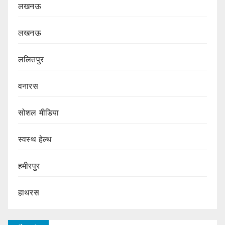
लखनऊ
लखनऊ
ललितपुर
वनारस
सोशल मीडिया
स्वस्थ हेल्थ
हमीरपुर
हाथरस