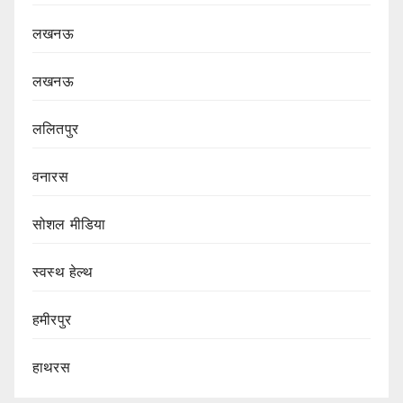
लखनऊ
लखनऊ
ललितपुर
वनारस
सोशल मीडिया
स्वस्थ हेल्थ
हमीरपुर
हाथरस