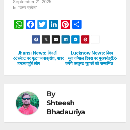
September 21, 2025
In "उत्तर प्रदेश"
W
F
T
Li
Pi
S
h
a
w
n
nt
h
at
c
itt
k
er
ar
s
e
er
e
e
e
Jhansi News: बिजली
Lucknow News: विश्व
Post
संकट पर फूटा जनाक्रोश, पावर
युवा कौशल दिवस पर मुख्यमंत्री
A
b
dI
st
हाउस पहुंचे लोग
करेंगे उत्कृष्ट युवाओं को सम्मानित
navigation
p
o
n
p
o
k
By
Shteesh
Bhadauriya