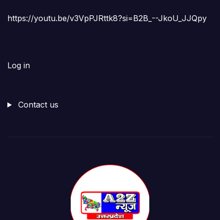
https://youtu.be/v3VpPJRttk8?si=B2B_--JkoU_JJQpy
Log in
Contact us