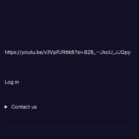
https://youtu.be/v3VpPJRttk8?si=B2B_--JkoU_JJQpy
Log in
Contact us