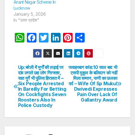
Anant Nagar Scheme In
Lucknow
January 5, 2026
In "उत्तर प्रदेश"
W
F
T
Li
Pi
S
h
a
w
n
nt
h
at
c
itt
k
er
ar
s
e
er
e
e
e
Up:बरेली में मुर्गों की लड़ाई पर
जवाहरबाग कांड:10 साल बाद भी
Post
दांव लगाते छह लोग गिरफ्तार,
एसपी मुकुल के बलिदान को नहीं
A
b
dI
st
सात मुर्गे भी पुलिस हिरासत में –
मिला सम्मान, पत्नी का छलका
navigation
p
o
n
Six People Arrested
दर्द – Wife Of Sp Mukul
In Bareilly For Betting
Dwivedi Expresses
p
o
On Cockfights Seven
Pain Over Lack Of
Roosters Also In
Gallantry Award
k
Police Custody