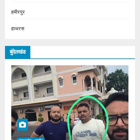
हमीरपुर
हाथरस
बुंदेलखंड