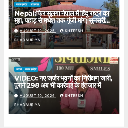
उत्तर प्रदेश
लखनऊ
Nepal:फिर सुलगा नेपाल में हिंदू राष्ट्र का
मुद्दा, पहाड़ से मधेश तक गूंजी मांग; सुनसरी
हिंसा की भी जांच तेज – Issue Of
AUGUST 10, 2026
SHTEESH
Hindu Nation Reignites In
BHADAURIYA
Nepal Investigation Into
Sunsari Violence Also
Intensifies
आगरा
उत्तर प्रदेश
VIDEO: नए जर्जर भवनों का निरीक्षण जारी,
पुराने 298 अब भी कार्रवाई के इंतजार में
AUGUST 10, 2026
SHTEESH
BHADAURIYA