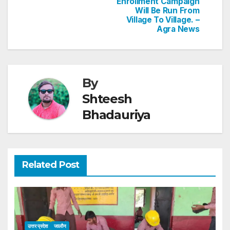
Enrollment Campaign
Will Be Run From
Village To Village. –
Agra News
By
Shteesh
Bhadauriya
Related Post
उत्तर प्रदेश
जालौन