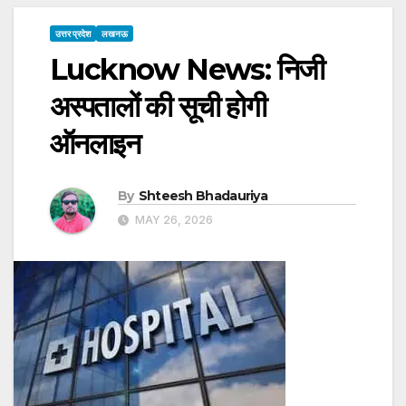
उत्तर प्रदेश
लखनऊ
Lucknow News: निजी
अस्पतालों की सूची होगी
ऑनलाइन
By
Shteesh Bhadauriya
MAY 26, 2026