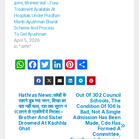
इलाज, ऐसे बनवाएं कार्ड – Free
Treatment Available At
Hospitals Under Pradhan
Mantri Ayushman Bharat
Scheme And Process
To Get Ayushman
April 5, 2026
In "आगरा"
W
F
T
Li
Pi
S
h
a
w
n
nt
h
at
c
itt
k
er
ar
s
e
er
e
e
e
Hathras News:आंखों के
Out Of 302 Council
Post
सामने डूब गया नमन, शिखा का
Schools, The
A
b
dI
st
पता नहीं चला, रात तक सुराग न
Condition Of 106 Is
navigation
p
o
n
लगने से ग्रामीणों में निराशा –
Bad, Not A Single
Brother And Sister
Admission Has Been
p
o
Drowned At Kachhla
Made, Cdo Has
Ghat
Formed A
k
Committee,