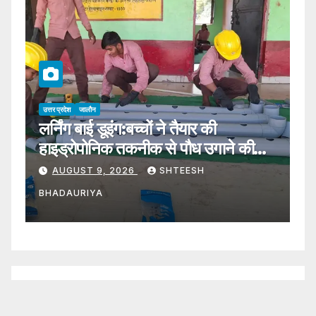
उत्तर प्रदेश
जालौन
उत्
लर्निंग बाई डूइंग:बच्चों ने तैयार की
फो
हाइड्रोपोनिक तकनीक से पौध उगाने की
फ
संरचना – Learning By Doing:
AUGUST 9, 2026
SHTEESH
Children Built A Structure
BHADAURIYA
S
To Grow Plants Using
Hydroponic Technology