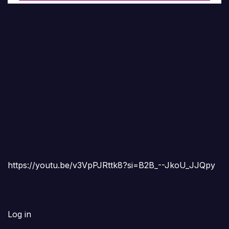
https://youtu.be/v3VpPJRttk8?si=B2B_--JkoU_JJQpy
Log in