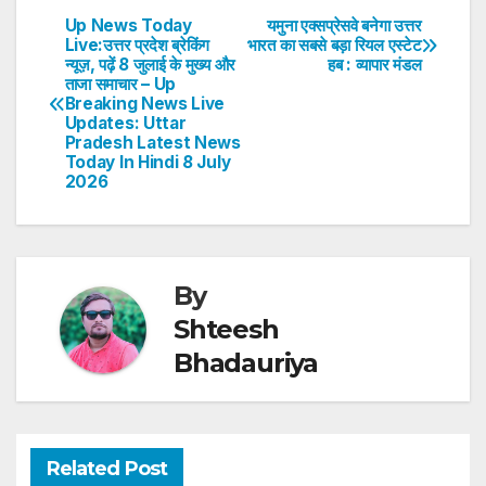
s
e
er
e
e
e
Up News Today
यमुना एक्सप्रेसवे बनेगा उत्तर
Post
Live:उत्तर प्रदेश ब्रेकिंग
भारत का सबसे बड़ा रियल एस्टेट
A
b
dI
st
न्यूज़, पढ़ें 8 जुलाई के मुख्य और
हब : व्यापार मंडल
navigation
p
o
n
ताजा समाचार – Up
Breaking News Live
p
o
Updates: Uttar
Pradesh Latest News
k
Today In Hindi 8 July
2026
By
Shteesh
Bhadauriya
Related Post