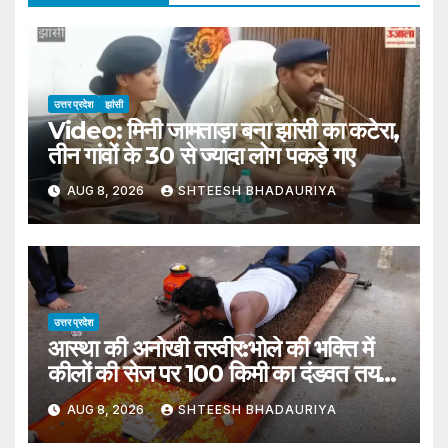
उत्तर प्रदेश
झांसी
Video: मिनी जामताड़ा बना झांसी का कटेरा,
तीन गांवों के 30 से ज्यादा लोग पकड़े गए
AUG 8, 2026
SHTEESH BHADAURIYA
उत्तर प्रदेश
आस्था की अनोखी तस्वीर:भोले की भक्ति में
कीलों की सेज पर 100 किमी का दंडवत तय
कर रहा सफर – Unique Spectacle
AUG 8, 2026
SHTEESH BHADAURIYA
Of Faith: Undertaking 100-km