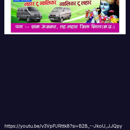
https://youtu.be/v3VpPJRttk8?si=B2B_--JkoU_JJQpy