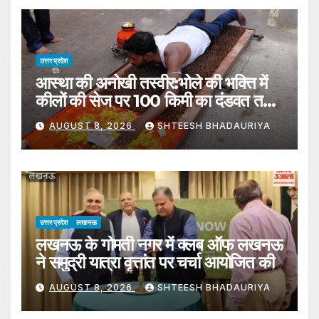
उत्तर प्रदेश
आस्था की अनोखी तस्वीर:भोले की भक्ति में
कीलों की सेज पर 100 किमी का दंडवत तय
कर रहा सफर – Unique Spectacle
AUGUST 8, 2026
SHTEESH BHADAURIYA
Of Faith: Undertaking 100-km
Journey Of Prostration On
Bed Of Nails Out Devotion To
Shiva
उत्तर प्रदेश
लखनऊ
लखनऊ के गोमती नगर में क्लब ऑफ लखनऊ
ने समुद्री यात्रा वृत्तांत पर चर्चा आयोजित की
AUGUST 8, 2026
SHTEESH BHADAURIYA