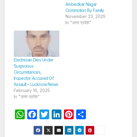
Ambedkar Nagar
Commotion By Family
November 23, 2025
In "उत्तर प्रदेश"
Electrician Dies Under
Suspicious
Circumstances,
Inspector Accused Of
Assault – Lucknow News
February 16, 2025
In "उत्तर प्रदेश"
W
F
T
Li
Pi
S
h
a
w
n
nt
h
at
c
itt
k
er
ar