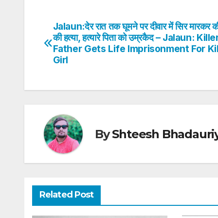
at
c
itt
k
er
ar
s
e
er
e
e
e
Jalaun:देर रात तक घूमने पर दीवार में सिर मारकर क
Post
A
b
dI
st
की हत्या, हत्यारे पिता को उम्रकैद – Jalaun: Kille
navigation
Father Gets Life Imprisonment For Kil
p
o
n
Girl
p
o
k
By
Shteesh Bhadauri
Related Post