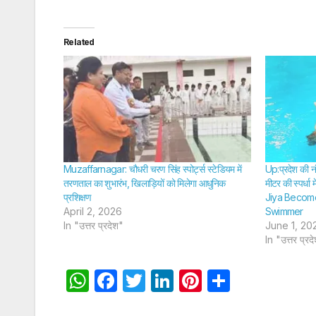
Related
Muzaffarnagar: चौधरी चरण सिंह स्पोर्ट्स स्टेडियम में
Up:प्रदेश की न
तरणताल का शुभारंभ, खिलाड़ियों को मिलेगा आधुनिक
मीटर की स्पर्धा
प्रशिक्षण
Jiya Becom
April 2, 2026
Swimmer
In "उत्तर प्रदेश"
June 1, 20
In "उत्तर प्रद
W
F
T
Li
Pi
S
h
a
w
n
nt
h