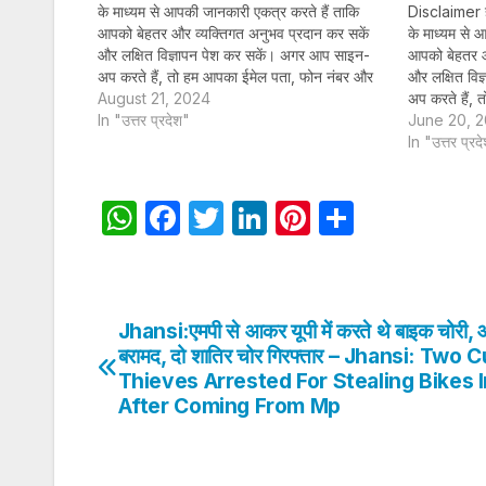
के माध्यम से आपकी जानकारी एकत्र करते हैं ताकि
Disclaimer हम
आपको बेहतर और व्यक्तिगत अनुभव प्रदान कर सकें
के माध्यम से 
और लक्षित विज्ञापन पेश कर सकें। अगर आप साइन-
आपको बेहतर औ
अप करते हैं, तो हम आपका ईमेल पता, फोन नंबर और
और लक्षित वि
अन्य विवरण पूरी तरह सुरक्षित तरीके…
August 21, 2024
अप करते हैं,
In "उत्तर प्रदेश"
अन्य विवरण पू
June 20, 
In "उत्तर प्रद
W
F
T
Li
Pi
S
h
a
w
n
nt
h
at
c
itt
k
er
ar
s
e
er
e
e
e
Jhansi:एमपी से आकर यूपी में करते थे बाइक चोरी,
Post
A
b
dI
st
बरामद, दो शातिर चोर गिरफ्तार – Jhansi: Two
navigation
Thieves Arrested For Stealing Bikes 
p
o
n
After Coming From Mp
p
o
k