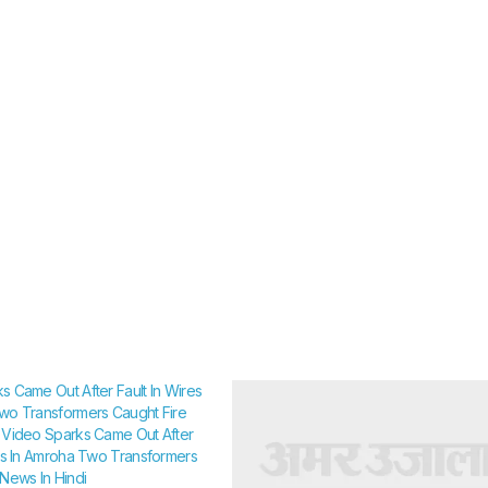
s Came Out After Fault In Wires
wo Transformers Caught Fire
 Video Sparks Came Out After
res In Amroha Two Transformers
 News In Hindi