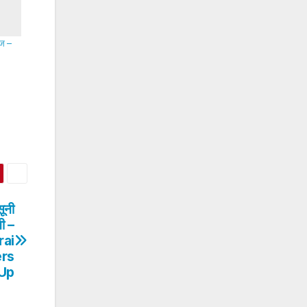
ाज –
ूनी
नी –
rai
ers
 Up