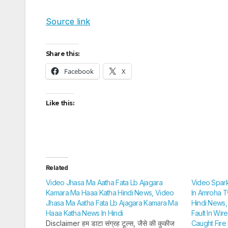
Source link
Share this:
Facebook
X
Like this:
Related
Video Jhasa Ma Aatha Fata Lb Ajagara
Video Spark
Kamara Ma Haaa Katha Hindi News, Video
In Amroha T
Jhasa Ma Aatha Fata Lb Ajagara Kamara Ma
Hindi News,
Haaa Katha News In Hindi
Fault In Wi
Disclaimer हम डाटा संग्रह टूल्स, जैसे की कुकीज
Caught Fire