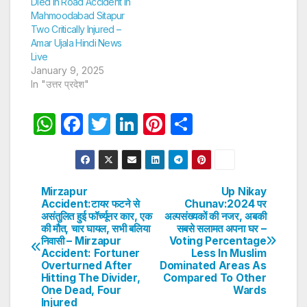
Died In Road Accident In
Mahmoodabad Sitapur
Two Critically Injured –
Amar Ujala Hindi News
Live
January 9, 2025
In "उत्तर प्रदेश"
W
F
T
Li
Pi
S
h
a
w
n
nt
h
at
c
itt
k
er
ar
s
e
er
e
e
e
Mirzapur
Up Nikay
Post
Accident:टायर फटने से
Chunav:2024 पर
A
b
dI
st
असंतुलित हुई फॉर्च्यूनर कार, एक
अल्पसंख्यकों की नजर, अबकी
navigation
p
o
n
की मौत, चार घायल, सभी बलिया
सबसे सलामत अपना घर –
निवासी – Mirzapur
Voting Percentage
p
o
Accident: Fortuner
Less In Muslim
Overturned After
Dominated Areas As
k
Hitting The Divider,
Compared To Other
One Dead, Four
Wards
Injured