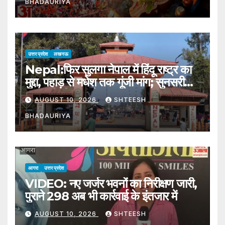
BHADAURIYA
उत्तर प्रदेश
लखनऊ
Nepal:फिर सुलगा नेपाल में हिंदू राष्ट्र का
मुद्दा, पहाड़ से मधेश तक गूंजी मांग; सुनसरी
हिंसा की भी जांच तेज – Issue Of
AUGUST 10, 2026
SHTEESH
Hindu Nation Reignites In
BHADAURIYA
Nepal Investigation Into
Sunsari Violence Also
Intensifies
आगरा
उत्तर प्रदेश
VIDEO: नए जर्जर भवनों का निरीक्षण जारी,
पुराने 298 अब भी कार्रवाई के इंतजार में
AUGUST 10, 2026
SHTEESH