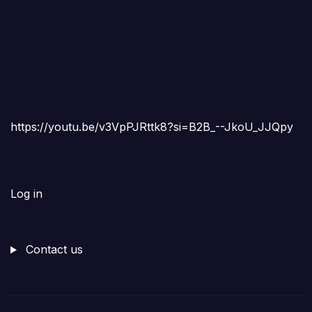
https://youtu.be/v3VpPJRttk8?si=B2B_--JkoU_JJQpy
Log in
Contact us