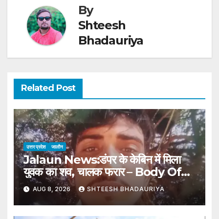
By
Shteesh
Bhadauriya
Related Post
उत्तर प्रदेश
जालौन
Jalaun News:डंपर के केबिन में मिला
युवक का शव, चालक फरार – Body Of
Young Man Found In Dumper
AUG 8, 2026
SHTEESH BHADAURIYA
Cabin; Driver Absconding