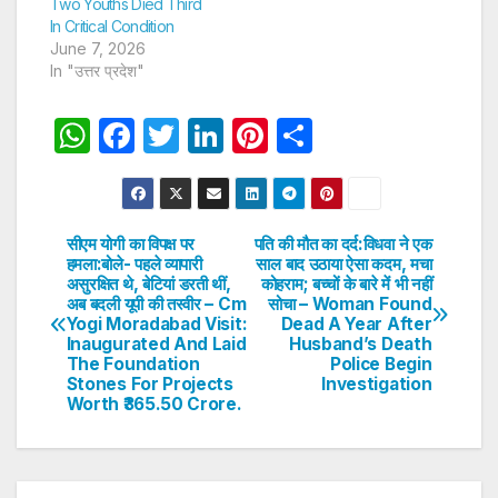
Two Youths Died Third
In Critical Condition
June 7, 2026
In "उत्तर प्रदेश"
W
F
T
Li
Pi
S
h
a
w
n
nt
h
at
c
itt
k
er
ar
s
e
er
e
e
e
सीएम योगी का विपक्ष पर
पति की मौत का दर्द:विधवा ने एक
Post
हमला:बोले- पहले व्यापारी
साल बाद उठाया ऐसा कदम, मचा
A
b
dI
st
असुरक्षित थे, बेटियां डरती थीं,
कोहराम; बच्चों के बारे में भी नहीं
navigation
p
o
n
अब बदली यूपी की तस्वीर – Cm
सोचा – Woman Found
Yogi Moradabad Visit:
Dead A Year After
p
o
Inaugurated And Laid
Husband’s Death
The Foundation
Police Begin
k
Stones For Projects
Investigation
Worth ₹365.50 Crore.