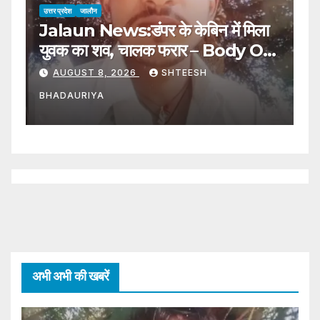
उत्तर प्रदेश
जालौन
उत्
Jalaun News:डंपर के केबिन में मिला
J
युवक का शव, चालक फरार – Body Of
मे
Young Man Found In
W
AUGUST 8, 2026
SHTEESH
Dumper Cabin; Driver
C
BHADAURIYA
B
Absconding
C
अभी अभी की खबरें