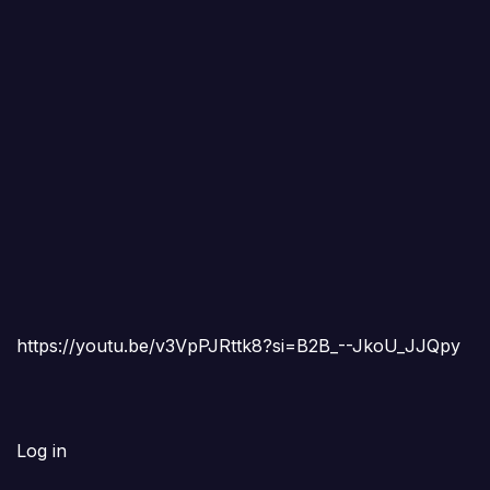
https://youtu.be/v3VpPJRttk8?si=B2B_--JkoU_JJQpy
Log in