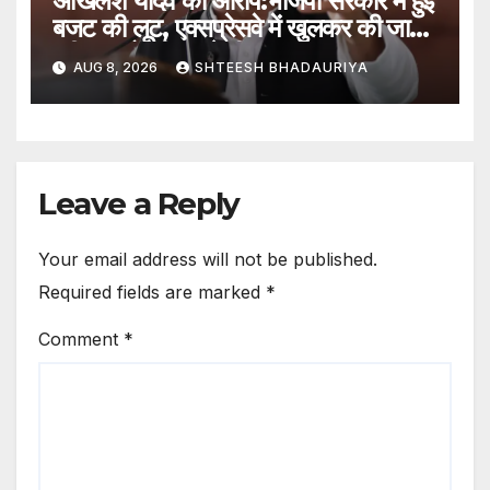
अखिलेश यादव का आरोप:भाजपा सरकार में हुई
बजट की लूट, एक्सप्रेसवे में खुलकर की जा
रही मानकों की अनदेखी – Akhilesh
AUG 8, 2026
SHTEESH BHADAURIYA
Alleges Budget Plunder
Under Bjp Government,
Expressway Standards
Blatantly Ignored
Leave a Reply
Your email address will not be published.
Required fields are marked
*
Comment
*