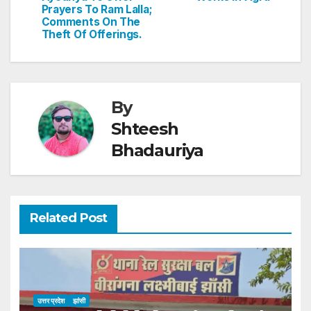
k
Prayers To Ram Lalla;
Comments On The
Theft Of Offerings.
By
Shteesh
Bhadauriya
Related Post
उत्तर प्रदेश
झांसी