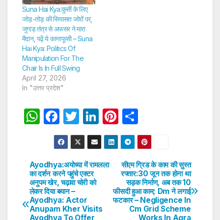
Suna Hai Kya:कुर्सी के लिए
जोड़-तोड़ की सियासत जोरों पर,
जुगाड़ तंत्र से अफसर ने मारा
मैदान, पढ़ें ये कानाफूसी – Suna
Hai Kya: Politics Of
Manipulation For The
Chair Is In Full Swing
April 27, 2026
In "उत्तर प्रदेश"
W
F
T
Li
Pi
S
h
a
w
n
nt
h
at
c
itt
k
er
ar
s
e
er
e
e
e
Ayodhya:अयोध्या में रामलला
सीएम ग्रिड के काम की सुस्त
Post
का दर्शन करने पहुंचे एक्टर
रफ्तार:30 जून तक होना था
A
b
dI
st
अनुपम खेर, चढ़ावा चोरी को
सड़क निर्माण, अब तक 10
navigation
p
o
n
लेकर दिया बयान –
फीसदी हुआ काम; Dm ने लगाई
Ayodhya: Actor
फटकार – Negligence In
p
o
Anupam Kher Visits
Cm Grid Scheme
Ayodhya To Offer
Works In Agra