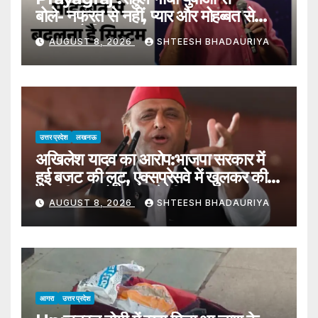
बोले- नफरत से नहीं, प्यार और मोहब्बत से
बदलना है सिस्टम – Rahul Gandhi
AUGUST 8, 2026
SHTEESH BHADAURIYA
Tells The Youth—the System
Must Be Changed Through
Love And Affection, Not
Hatred.
उत्तर प्रदेश
लखनऊ
अखिलेश यादव का आरोप:भाजपा सरकार में
हुई बजट की लूट, एक्सप्रेसवे में खुलकर की
जा रही मानकों की अनदेखी – Akhilesh
AUGUST 8, 2026
SHTEESH BHADAURIYA
Alleges Budget Plunder
Under Bjp Government,
Expressway Standards
Blatantly Ignored
आगरा
उत्तर प्रदेश