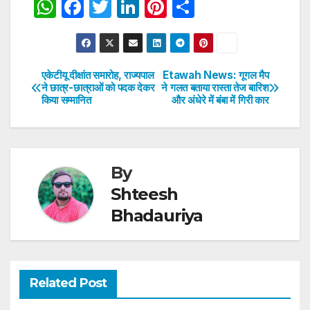
W
F
T
Li
Pi
S
h
a
w
n
nt
h
at
c
itt
k
er
ar
s
e
er
e
e
e
एकेटीयू दीक्षांत समारोह, राज्यपाल
Etawah News: गूगल मैप
Post
ने छात्र-छात्राओं को पदक देकर
ने गलत बताया रास्ता तेज बारिश
A
b
dI
st
किया सम्मानित
और अंधेरे में बंबा में गिरी कार
navigation
p
o
n
p
o
k
By
Shteesh
Bhadauriya
Related Post