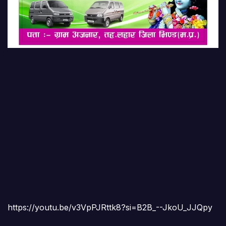
https://youtu.be/v3VpPJRttk8?si=B2B_--JkoU_JJQpy