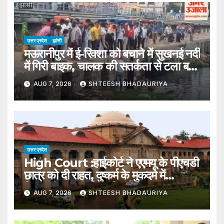
उत्तर प्रदेश
झांसी
मऊरानीपुर में ई-रिक्शा को बचाने में सुखनई नदी
में गिरी बाइक, चालक की सतर्कता से टला बड़ा
हादसा
AUG 7, 2026
SHTEESH BHADAURIYA
उत्तर प्रदेश
High Court :हाईकोर्ट ने एएमयू के पीएचडी
छात्र को दी राहत, दुष्कर्म के मुकदमे में
गिरफ्तारी पर लगाई अंतरिम रोक – High
AUG 7, 2026
SHTEESH BHADAURIYA
Court Grants Relief To Amu
Phd Student; Stays Arrest In