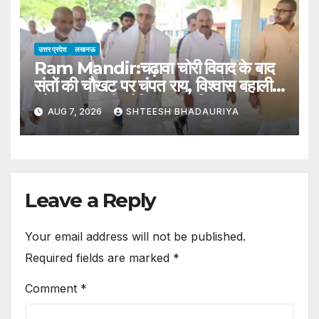
Case.
उत्तर प्रदेश
लखनऊ
Ram Mandir:चढ़ावा चोरी विवाद के बाद
संतों की चौखट पर चंपत राय, विश्वास बहाली
और समन्वय की कोशिश का अभियान –
AUG 7, 2026
SHTEESH BHADAURIYA
Champat Rai Visits Seers
Following Ram Mandir
Donation Theft Controversy
Leave a Reply
Your email address will not be published.
Required fields are marked
*
Comment
*