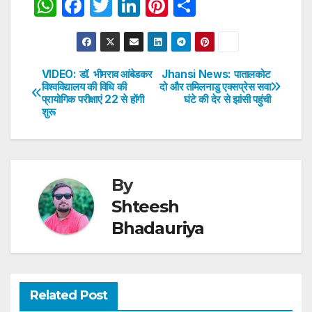
W
F
T
Li
Pi
S
h
a
w
n
nt
h
at
c
itt
k
er
ar
s
e
er
e
e
e
VIDEO: डॉ. भीमराव आंबेडकर
Jhansi News: पातालकोट
Post
विश्वविद्यालय की विधि की
दो और तमिलनाडु एक्सप्रेस सवा
A
b
dI
st
प्रायोगिक परीक्षाएं 22 से होंगी
घंटे की देर से झांसी पहुंची
navigation
p
o
n
शुरू
p
o
k
By
Shteesh
Bhadauriya
Related Post