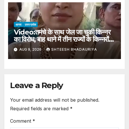
Warning In These Districts On
Monday
आगरा
उत्तर प्रदेश
Video:तमंचे के साथ जेल जा चुकी किन्नर
का विरोध, बाह थाने में तीन राज्यों के किन्नरों
का जमघट – Protest By
AUG 9, 2026
SHTEESH BHADAURIYA
Transgender Person
Previously Jailed With
Country-made Pistol
Gathering Of Transgender
Individuals From Three States
Leave a Reply
At Bah Police Station
Your email address will not be published.
Required fields are marked
*
Comment
*