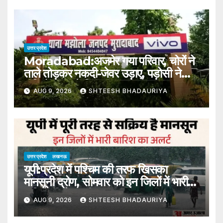
उत्तर प्रदेश
Moradabad:अजमेर गया परिवार, चोरों ने
ताले तोड़कर नकदी-जेवर उड़ाए, पड़ोसी ने
वीडियो काॅल से दिखाया नजारा –
AUG 9, 2026
SHTEESH BHADAURIYA
Moradabad: Family Away In
Ajmer; Thieves Broke Locks
And Made Off With Cash And
Jewelry
उत्तर प्रदेश
लखनऊ
यूपी:प्रदेश में पश्चिम की तरफ खिसका
मानसूनी द्रोण, सोमवार को इन जिलों में भारी
बारिश की चेतावनी – Up: Monsoon
AUG 9, 2026
SHTEESH BHADAURIYA
Trough Shifts Westward In
The State, Heavy Rain