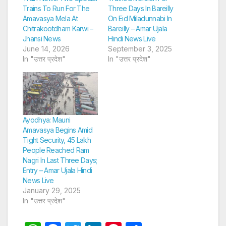
Trains To Run For The
Three Days In Bareilly
Amavasya Mela At
On Eid Miladunnabi In
Chitrakootdham Karwi –
Bareilly – Amar Ujala
Jhansi News
Hindi News Live
June 14, 2026
September 3, 2025
In "उत्तर प्रदेश"
In "उत्तर प्रदेश"
Ayodhya: Mauni
Amavasya Begins Amid
Tight Security, 45 Lakh
People Reached Ram
Nagri In Last Three Days;
Entry – Amar Ujala Hindi
News Live
January 29, 2025
In "उत्तर प्रदेश"