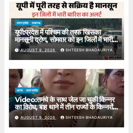
And Made Off With Cash And
Jewelry
उत्तर प्रदेश
लखनऊ
यूपी:प्रदेश में पश्चिम की तरफ खिसका
मानसूनी द्रोण, सोमवार को इन जिलों में भारी
बारिश की चेतावनी – Up: Monsoon
AUGUST 9, 2026
SHTEESH BHADAURIYA
Trough Shifts Westward In
The State, Heavy Rain
Warning In These Districts
On Monday
आगरा
उत्तर प्रदेश
Video:तमंचे के साथ जेल जा चुकी किन्नर
का विरोध, बाह थाने में तीन राज्यों के किन्नरों
का जमघट – Protest By
AUGUST 9, 2026
SHTEESH BHADAURIYA
Transgender Person
Previously Jailed With