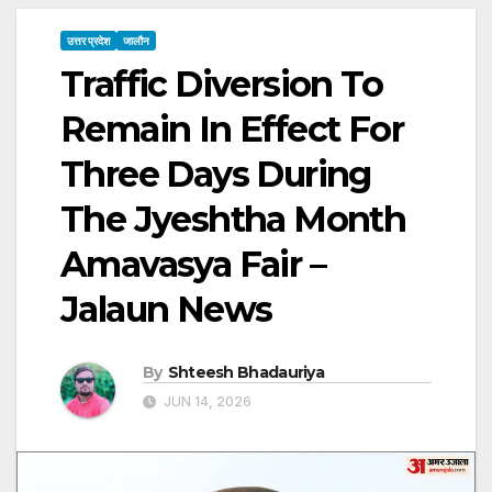
उत्तर प्रदेश
जालौन
Traffic Diversion To
Remain In Effect For
Three Days During
The Jyeshtha Month
Amavasya Fair –
Jalaun News
By
Shteesh Bhadauriya
JUN 14, 2026