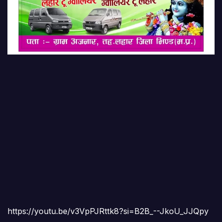
https://youtu.be/v3VpPJRttk8?si=B2B_--JkoU_JJQpy