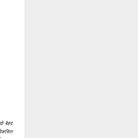
दो बेहद
 विकसित