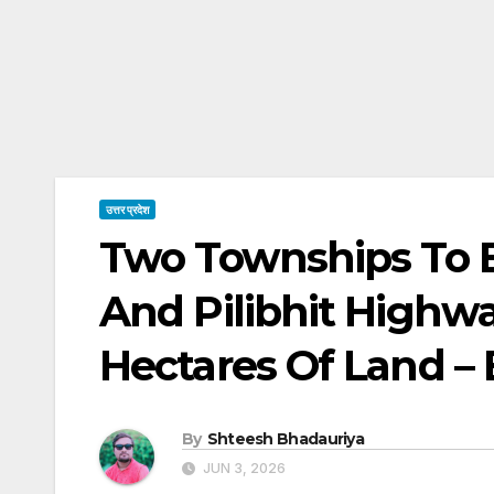
उत्तर प्रदेश
Two Townships To 
And Pilibhit Highw
Hectares Of Land – 
By
Shteesh Bhadauriya
JUN 3, 2026