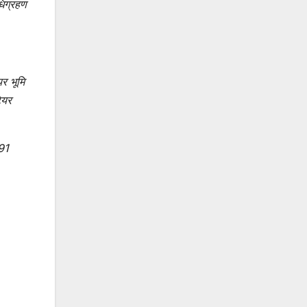
धिग्रहण
र भूमि
ेयर
.91