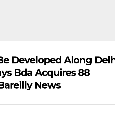
Be Developed Along Delh
ays Bda Acquires 88
Bareilly News