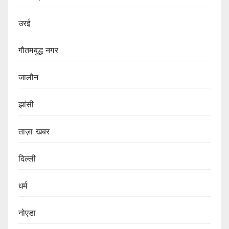
उरई
गौतमबुद्ध नगर
जालौन
झांसी
ताज़ा खबर
दिल्ली
धर्म
नोएडा