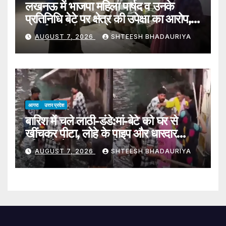
लखनऊ में भाजपा महिला पार्षद व उनके
प्रतिनिधि बेटे पर क्षेत्र की उपेक्षा का आरोप,
प्रदर्शन की चेतावनी
AUGUST 7, 2026
SHTEESH BHADAURIYA
आगरा
उत्तर प्रदेश
बारिश में चले लाठी-डंडे:मां-बेटे को घर से
खींचकर पीटा, लोहे के पाइप और धारदार
हथियारों से हमला; एक गिरफ्तार – Mother
AUGUST 7, 2026
SHTEESH BHADAURIYA
And Son Beaten In Agra
Video Viral