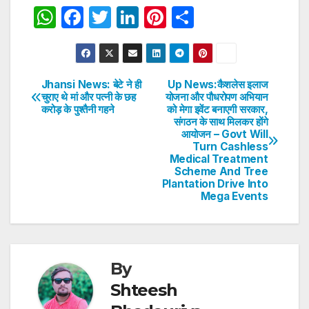
W
F
T
Li
Pi
S
h
a
w
n
nt
h
at
c
itt
k
er
ar
s
e
er
e
e
e
Jhansi News: बेटे ने ही
Up News:कैशलेस इलाज
Post
चुराए थे मां और पत्नी के छह
योजना और पौधरोपण अभियान
A
b
dI
st
करोड़ के पुश्तैनी गहने
को मेगा इवेंट बनाएगी सरकार,
navigation
p
o
n
संगठन के साथ मिलकर होंगे
आयोजन – Govt Will
p
o
Turn Cashless
Medical Treatment
k
Scheme And Tree
Plantation Drive Into
Mega Events
By
Shteesh