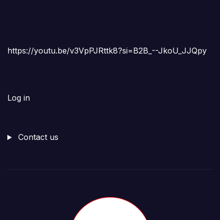
https://youtu.be/v3VpPJRttk8?si=B2B_--JkoU_JJQpy
Log in
Contact us