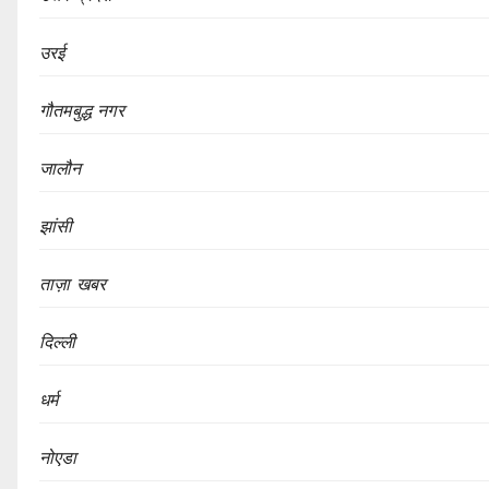
उरई
गौतमबुद्ध नगर
जालौन
झांसी
ताज़ा खबर
दिल्ली
धर्म
नोएडा