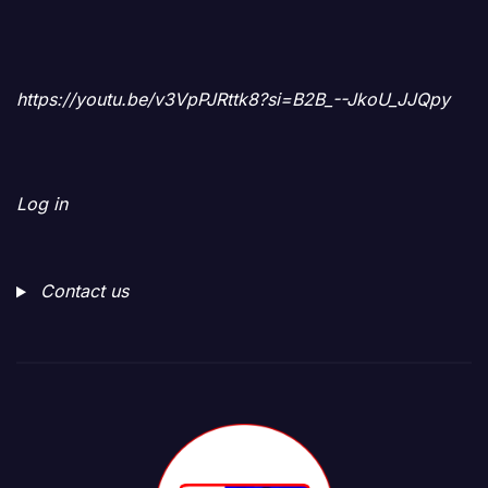
https://youtu.be/v3VpPJRttk8?si=B2B_--JkoU_JJQpy
Log in
Contact us