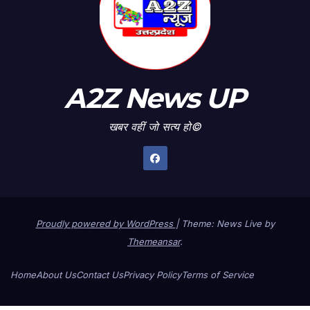
A2Z News UP
खबर वहीं जो सत्य हो©
Proudly powered by WordPress
|
Theme: News Live by
Themeansar
.
Home
About Us
Contact Us
Privacy Policy
Terms of Service