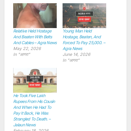
Relative Held Hostage
Young Man Held
And Beaten With Belts
Hostage, Beaten, And
And Cables – Agra News
Forced To Pay 25,000. –
May 22, 2026
Agra News
In "आगरा"
June 14, 2026
In "आगरा"
He Took Five Lakh
Rupees From His Cousin
And When He Had To
Pay It Back, He Was
Strangled To Death. –
Jalaun News
February 18, 2026