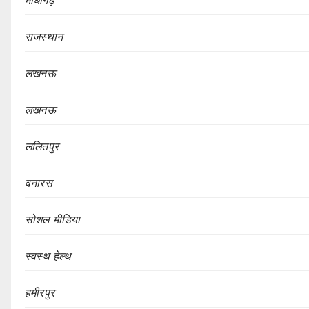
माधौगढ़
राजस्थान
लखनऊ
लखनऊ
ललितपुर
वनारस
सोशल मीडिया
स्वस्थ हेल्थ
हमीरपुर