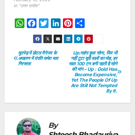
In "उत्तर प्रदेश"
W
F
T
Li
Pi
S
h
a
w
n
nt
h
at
c
itt
k
er
ar
s
e
er
e
e
e
मुठभेड़ में होटल मैनेजर के
Up:महंगा हुआ सोना, फिर भी
Post
अपहरण में दंपति समेत चार
नहीं टूटा यूपी वालों का मोह, हर
A
b
dI
st
गिरफ्तार
साल 100 टन बनी रहती है सोने
navigation
p
o
n
की मांग – Up : Gold Has
Become Expensive,
p
o
Yet The People Of Up
Are Still Not Tempted
k
By It.
By
Shteesh Bhadauriya