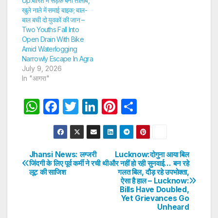
Up:बारिश में सड़कें बनीं तालाब,
खुले नाले में समाई बाइक; बाल-
बाल बची दो युवकों की जान –
Two Youths Fall Into
Open Drain With Bike
Amid Waterlogging
Narrowly Escape In Agra
July 9, 2026
In "आगरा"
W
F
T
Li
Pi
S
h
a
w
n
nt
h
at
c
itt
k
er
ar
s
e
er
e
e
e
Jhansi News: लग्जरी
Lucknow:दोगुना आया बिल
Post
जिंदगी के लिए पूर्व कर्मी ने रची थी
और नहीं हो रही सुनवाई… बन रहे
A
b
dI
st
लूट की साजिश
गलत बिल, दौड़ रहे उपभोक्ता,
navigation
p
o
n
ऐसा है हाल – Lucknow:
Bills Have Doubled,
p
o
Yet Grievances Go
Unheard
k