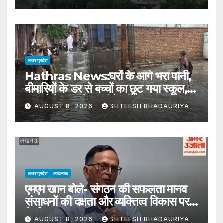
Weather Changes Due To A
Low-pressure Area Formed
Over The Bay Of Bengal
उत्तर प्रदेश
Hathras News:घरों के आगे भरा पानी,
बीमारियों के डर से बच्चों का छूट गया स्कूल,
मकानो में घुस रहे जहरीले कीड़े – Water
AUGUST 8, 2026
SHTEESH BHADAURIYA
Filled In The Street Of Village
Baghana
उत्तर प्रदेश
लखनऊ
एमएम खान बोले- संगठन की सफलता मानव
संसाधनों की दक्षता और व्यक्तित्व विकास पर
निर्भर
AUGUST 8, 2026
SHTEESH BHADAURIYA