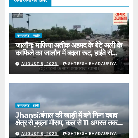
अभी अभी की खबरें
उत्तर प्रदेश
जालौन
जालौन: माफिया अतीक अहमद के बेटे अली के
काफिले का जालौन में बदला रूट, हाईवे से
प्रयागराज रवाना
AUGUST 8, 2026
SHTEESH BHADAURIYA
उत्तर प्रदेश
झांसी
Jhansi:बंगाल की खाड़ी में बने निम्न दबाव
क्षेत्र से बदला मौसम, कल से 11 अगस्त तक
भारी वर्षा के आसार – Jhansi:
AUGUST 8, 2026
SHTEESH BHADAURIYA