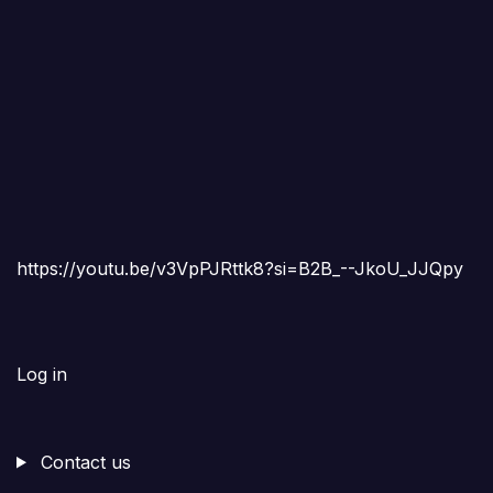
https://youtu.be/v3VpPJRttk8?si=B2B_--JkoU_JJQpy
Log in
Contact us