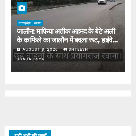
उत्तर प्रदेश
जालौन
उत्तर प्रदेश
जालौन: माफिया अतीक अहमद के बेटे अली
Jalau
के काफिले का जालौन में बदला रूट, हाईवे से
ने वीड
प्रयागराज रवाना
A Lo
AUGUST 8, 2026
SHTEESH
AUGU
Woma
BHADAURIYA
BHADAU
By M