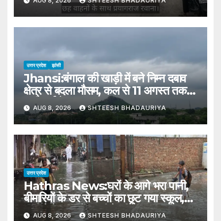
AUG 8, 2026
SHTEESH BHADAURIYA
उत्तर प्रदेश
झांसी
Jhansi:बंगाल की खाड़ी में बने निम्न दबाव
क्षेत्र से बदला मौसम, कल से 11 अगस्त तक
भारी वर्षा के आसार – Jhansi:
AUG 8, 2026
SHTEESH BHADAURIYA
Weather Changes Due To A
Low-pressure Area Formed
Over The Bay Of Bengal
उत्तर प्रदेश
Hathras News:घरों के आगे भरा पानी,
बीमारियों के डर से बच्चों का छूट गया स्कूल,
मकानो में घुस रहे जहरीले कीड़े – Water
AUG 8, 2026
SHTEESH BHADAURIYA