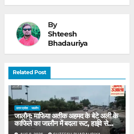
By
Shteesh
Bhadauriya
Related Post
उत्तर प्रदेश
जालौन
जालौन: माफिया अतीक अहमद के बेटे अली के
काफिले का जालौन में बदला रूट, हाईवे से
प्रयागराज रवाना