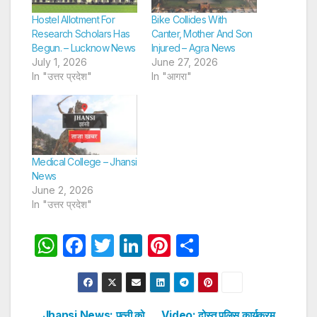
Hostel Allotment For
Bike Collides With
Research Scholars Has
Canter, Mother And Son
Begun. – Lucknow News
Injured – Agra News
July 1, 2026
June 27, 2026
In "उत्तर प्रदेश"
In "आगरा"
Medical College – Jhansi
News
June 2, 2026
In "उत्तर प्रदेश"
W
F
T
Li
Pi
S
h
a
w
n
nt
h
at
c
itt
k
er
ar
s
e
er
e
e
e
Jhansi News: पत्नी को
Video: दोस्त पुलिस कार्यक्रम