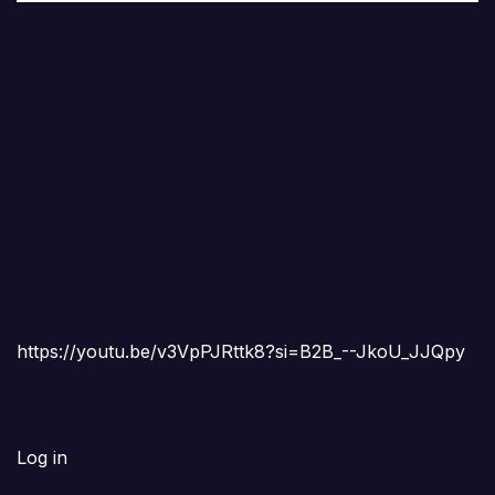
https://youtu.be/v3VpPJRttk8?si=B2B_--JkoU_JJQpy
Log in