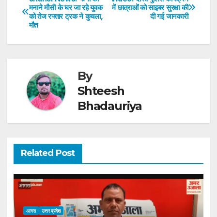
Post
मनाने मौसी के घर जा रहे युवक
में छात्राओं को साइबर सुरक्षा की
A
b
dI
st
को तेज रफ्तार ट्रक ने कुचला,
दी गई जानकारी
navigation
p
o
n
मौत
p
o
k
By
Shteesh
Bhadauriya
Related Post
आगरा
उत्तर प्रदेश