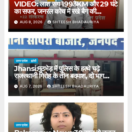
VIDEO: लाश संग 1993KM और 29 घंटे
का सफर, जनरल कोच में रखे बैग की
दहशतभरी कहानी
AUG 8, 2026
SHTEESH BHADAURIYA
उत्तर प्रदेश
झांसी
Jhansi:मुठभेड़ में पुलिस के हत्थे चढ़े
राजस्थानी गिरोह के तीन बदमाश, दो भाग
निकले, वारदात के लिए आते थे – Jhansi:
AUG 7, 2026
SHTEESH BHADAURIYA
Three Members Of A
Rajasthan-based Gang Were
Nabbed By The Police
Following An Encounter
उत्तर प्रदेश