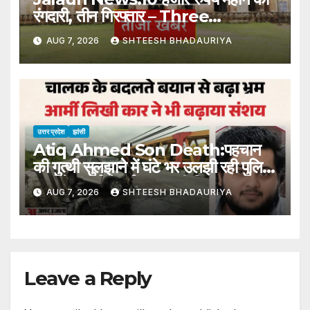
रंगदारी, तीन गिरफ्तार – Three
Arrested For Extorting Rs
AUG 7, 2026
SHTEESH BHADAURIYA
10,000 Per Month
उत्तर प्रदेश
झांसी
Atiq Ahmed Son Death:पहचान
की गुत्थी सुलझाने में घंटे भर उलझी रही पुलिस,
शादी के कार्ड से हुई अबान की शिनाख्त –
AUG 7, 2026
SHTEESH BHADAURIYA
Atiq Ahmed Son Death Police
Spent An Hour Grappling
With The Puzzle Of
Identification
Leave a Reply