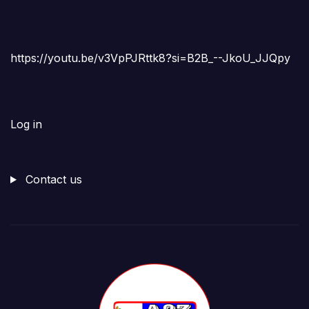
https://youtu.be/v3VpPJRttk8?si=B2B_--JkoU_JJQpy
Log in
Contact us