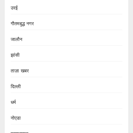
उरई
गौतमबुद्ध नगर
जालौन
झांसी
ताज़ा खबर
दिल्ली
धर्म
नोएडा