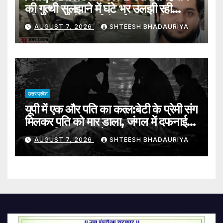
की गुत्थी सुलझाने में घंटे भर उलझी रही
पुलिस, शादी के कार्ड से हुई अबान की
AUGUST 7, 2026
SHTEESH BHADAURIYA
शिनाख्त – Atiq Ahmed Son
Death Police Spent An Hour
Grappling With The Puzzle
Of Identification
उत्तर प्रदेश
यूपी में एक और पति का कत्ल:बेटी के प्रेमी संग
मिलकर पति को मार डाला, जंगल में दफनाई
लाश; पुलिस तलाश में जुटी – Mother-
AUGUST 7, 2026
SHTEESH BHADAURIYA
daughter Duo Allegedly Kill
Husband With Daughter’s
Lover Bury Body In Mathura
Forest