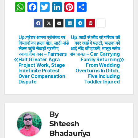
W
F
T
Li
Pi
S
h
a
w
n
nt
h
at
c
itt
k
er
ar
s
e
er
e
e
e
Up:ग्रेटर आगरा प्रोजेक्ट पर
Up:शादी से लौट रहे परिवार की
Post
किसानों का हल्ला बोल, लाठी-डंडे
कार खाई में पलटी, चालक को
A
b
dI
st
लेकर पहुंचे सैकड़ों ग्रामीण;
आई नींद की झपकी; मासूम समेत
navigation
p
o
n
रुकवा दिया काम – Farmers
पांच घायल – Car Carrying
Halt Greater Agra
Family Returning
p
o
Project Work, Stage
From Wedding
Indefinite Protest
Overturns In Ditch,
k
Over Compensation
Five Including
Dispute
Toddler Injured
By
Shteesh
Bhadauriya