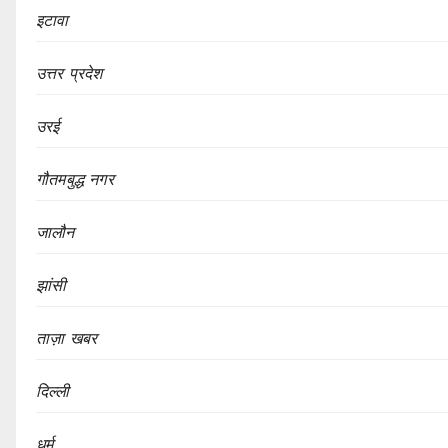
इटावा
उत्तर प्रदेश
उरई
गौतमबुद्ध नगर
जालौन
झांसी
ताज़ा खबर
दिल्ली
धर्म