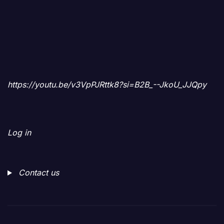
https://youtu.be/v3VpPJRttk8?si=B2B_--JkoU_JJQpy
Log in
Contact us