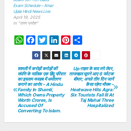
Exam Schedule – Amar
Ujala Hindi News Live
April 19, 2025
In "उत्तर प्रदेश"
W
F
T
Li
Pi
S
h
a
w
n
nt
h
at
c
itt
k
er
ar
s
e
er
e
e
e
शामली में करोड़ों करोड़ों की
Up:राहत के बाद तपे तेवर,
Post
संपत्ति के मालिक एक हिंदू परिवार
ताजमहल घूमने आए 6 पर्यटक
A
b
dI
st
का इस्लाम मजहब में धर्मांतरण
बीमार; अगले तीन दिन जानें
navigation
p
o
n
कराने का आरोप – A Hindu
कैसा रहेगा मौसम –
Family In Shamli,
Heatwave Hits Agra:
p
o
Which Owns Property
Six Tourists Fall Ill At
Worth Crores, Is
Taj Mahal Three
k
Accused Of
Hospitalized
Converting To Islam.