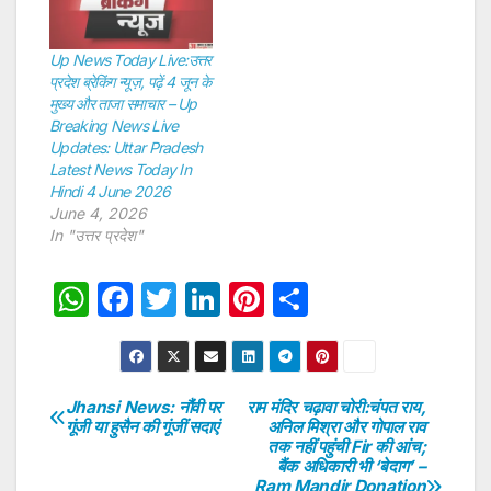
Up News Today Live:उत्तर
प्रदेश ब्रेकिंग न्यूज़, पढ़ें 4 जून के
मुख्य और ताजा समाचार – Up
Breaking News Live
Updates: Uttar Pradesh
Latest News Today In
Hindi 4 June 2026
June 4, 2026
In "उत्तर प्रदेश"
W
F
T
Li
Pi
S
h
a
w
n
nt
h
at
c
itt
k
er
ar
s
e
er
e
e
e
Jhansi News: नौंवी पर
राम मंदिर चढ़ावा चोरी:चंपत राय,
Post
गूंजी या हुसैन की गूंजीं सदाएं
अनिल मिश्रा और गोपाल राव
A
b
dI
st
तक नहीं पहुंची Fir की आंच;
navigation
p
o
n
बैंक अधिकारी भी ‘बेदाग’ –
Ram Mandir Donation