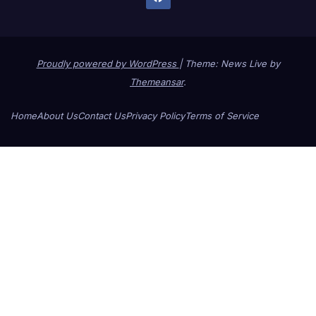
Proudly powered by WordPress
|
Theme: News Live by
Themeansar
.
Home
About Us
Contact Us
Privacy Policy
Terms of Service