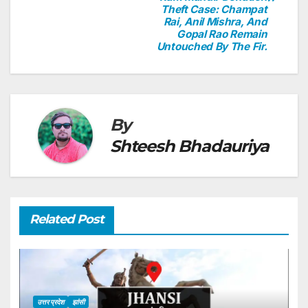
p
o
Theft Case: Champat
Rai, Anil Mishra, And
k
Gopal Rao Remain
Untouched By The Fir.
By
Shteesh Bhadauriya
Related Post
उत्तर प्रदेश
झांसी