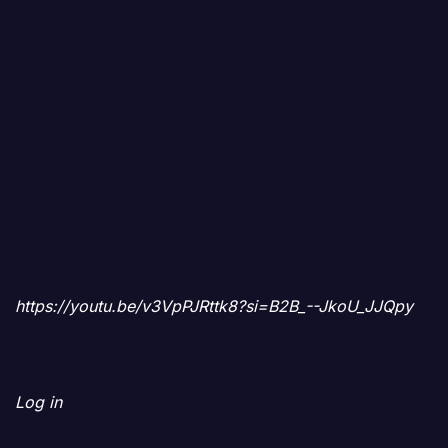
https://youtu.be/v3VpPJRttk8?si=B2B_--JkoU_JJQpy
Log in