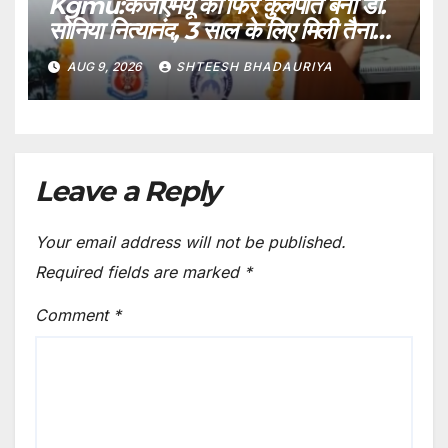
Kgmu:केजीएमयू की फिर कुलपति बनीं डॉ.
सोनिया नित्यानंद, 3 साल के लिए मिली तैनाती
– Kgmu: Dr. Sonia Nityanand
AUG 9, 2026
SHTEESH BHADAURIYA
Reappointed As Kgmu Vice-
chancellor; Gets A 3-year
Tenure.
Leave a Reply
Your email address will not be published.
Required fields are marked
*
Comment
*