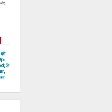
र और
ा को
Up:
ed;
ar,
har