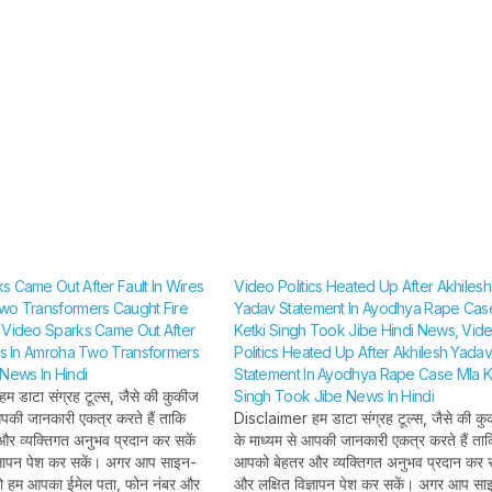
रगौली गांव का संपर्क
काफिले 
SHTEESH BHADAURIYA
SHTEESH BHA
टूटा; पांच हजार
बदला रूट,
आबादी प्रभावित –
कानपुर हाई
Jalaun-
प्रयागराज
ragauli-
Atiq A
malanga-nala-
Son Ali
temporary-
Convo
s Came Out After Fault In Wires
Video Politics Heated Up After Akhilesh
bridge-
Chang
wo Transformers Caught Fire
Yadav Statement In Ayodhya Rape Cas
 Video Sparks Came Out After
Ketki Singh Took Jibe Hindi News, Vid
washed-away
Jalaun
res In Amroha Two Transformers
Politics Heated Up After Akhilesh Yadav
To Pra
 News In Hindi
Statement In Ayodhya Rape Case Mla K
 डाटा संग्रह टूल्स, जैसे की कुकीज
Singh Took Jibe News In Hindi
Via H
आपकी जानकारी एकत्र करते हैं ताकि
Disclaimer हम डाटा संग्रह टूल्स, जैसे की क
र व्यक्तिगत अनुभव प्रदान कर सकें
के माध्यम से आपकी जानकारी एकत्र करते हैं ता
ज्ञापन पेश कर सकें। अगर आप साइन-
आपको बेहतर और व्यक्तिगत अनुभव प्रदान कर स
 तो हम आपका ईमेल पता, फोन नंबर और
और लक्षित विज्ञापन पेश कर सकें। अगर आप सा