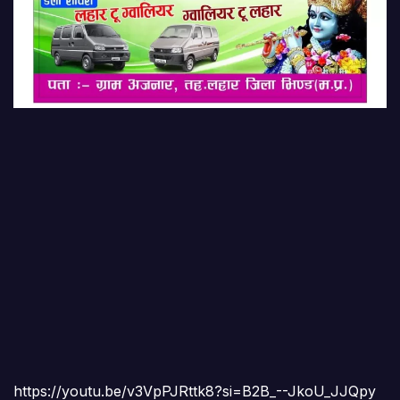
https://youtu.be/v3VpPJRttk8?si=B2B_--JkoU_JJQpy