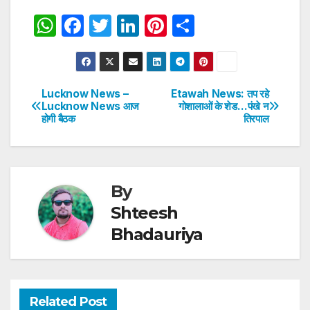
W
F
T
Li
Pi
S
h
a
w
n
nt
h
at
c
itt
k
er
ar
s
e
er
e
e
e
Lucknow News –
Etawah News: तप रहे
Post
Lucknow News आज
गोशालाओं के शेड…पंखे न
A
b
dI
st
होगी बैठक
तिरपाल
navigation
p
o
n
p
o
k
By
Shteesh
Bhadauriya
Related Post