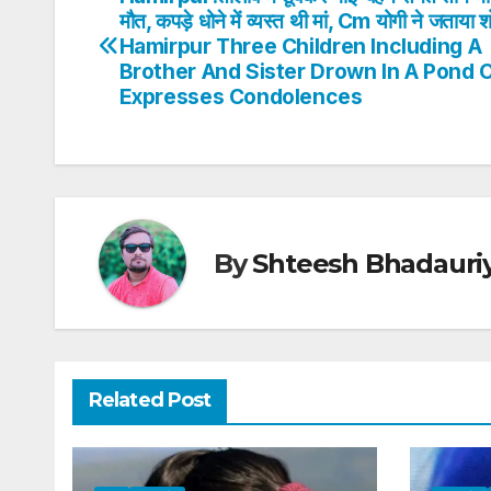
Post
A
b
dI
st
मौत, कपड़े धोने में व्यस्त थी मां, Cm योगी ने जताया
navigation
Hamirpur Three Children Including A
p
o
n
Brother And Sister Drown In A Pond 
p
o
Expresses Condolences
k
By
Shteesh Bhadauri
Related Post