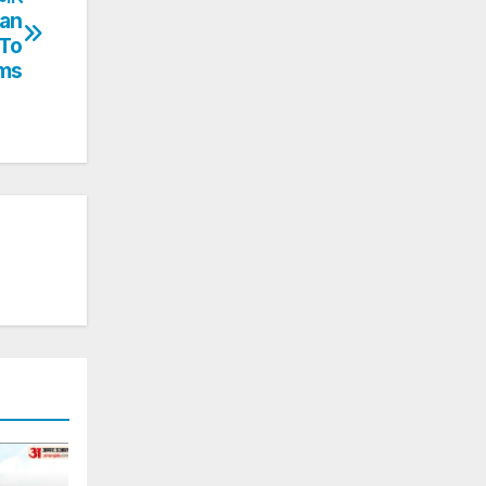
ian
 To
ims