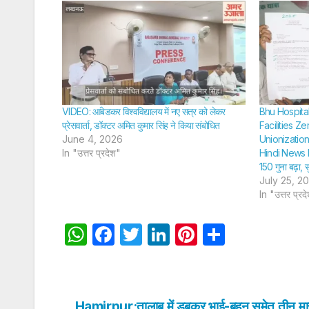
VIDEO: आंबेडकर विश्वविद्यालय में नए सत्र को लेकर
Bhu Hospita
प्रेसवार्ता, डॉक्टर अमित कुमार सिंह ने किया संबोधित
Facilities Z
June 4, 2026
Unionizatio
In "उत्तर प्रदेश"
Hindi News L
150 गुना बढ़ा, 
July 25, 2
In "उत्तर प्रद
W
F
T
Li
Pi
S
h
a
w
n
nt
h
at
c
itt
k
er
ar
s
e
er
e
e
e
Hamirpur:तालाब में डूबकर भाई-बहन समेत तीन मास