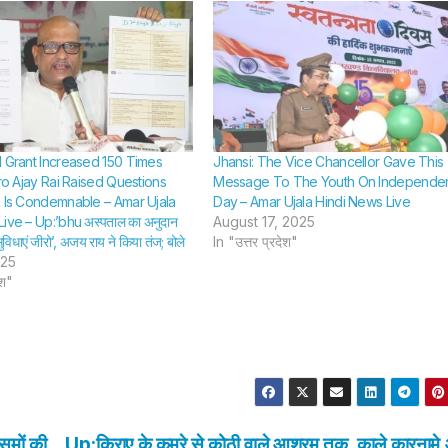
लटककर दी जान
SHTEESH BHADAURIYA
SHTEESH BHA
l Grant Increased 150 Times
Jhansi: The Vice Chancellor Gave This
ero Ajay Rai Raised Questions
Message To The Youth On Independe
n Is Condemnable – Amar Ujala
Day – Amar Ujala Hindi News Live
ive – Up:’bhu अस्पताल का अनुदान
August 17, 2025
सुविधाएं जीरो’, अजय राय ने किया तंज; बोले
In "उत्तर प्रदेश"
025
ेश"
ूमों की
Up:किराए के कमरे से कोठी वाले आश्रम तक, काले कारनामे