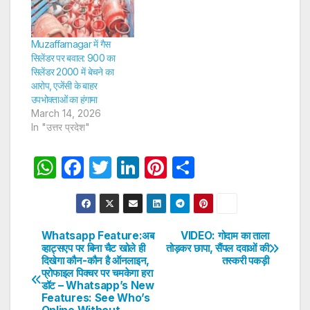
Muzaffarnagar में गैस
सिलेंडर पर बवाल: 900 का
सिलेंडर 2000 में बेचने का
आरोप, एजेंसी के बाहर
उपभोक्ताओं का हंगामा
March 14, 2026
In "उत्तर प्रदेश"
W
F
T
Li
Pi
S
h
a
w
n
nt
h
at
c
itt
k
er
ar
s
e
er
e
e
e
Whatsapp Feature:अब
VIDEO: गोदाम का ताला
Post
व्हाट्सएप पर बिना चैट खोले ही
तोड़कर छापा, सैंपल दवाओं की
A
b
dI
st
दिखेगा कौन-कौन है ऑनलाइन,
तस्करी पकड़ी
navigation
p
o
n
प्रोफाइल पिक्चर पर चमकेगा हरा
डॉट – Whatsapp’s New
p
o
Features: See Who’s