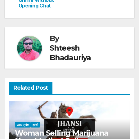
Online Without
k
Opening Chat
By
Shteesh
Bhadauriya
Related Post
उत्तर प्रदेश
झांसी
Woman Selling Marijuana