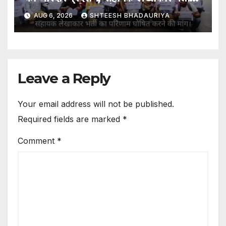
का परिणाम घोषित करने की मांग
AUG 6, 2026
SHTEESH BHADAURIYA
Leave a Reply
Your email address will not be published.
Required fields are marked
*
Comment
*