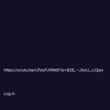
https://youtu.be/v3VpPJRttk8?si=B2B_--JkoU_JJQpy
Log in