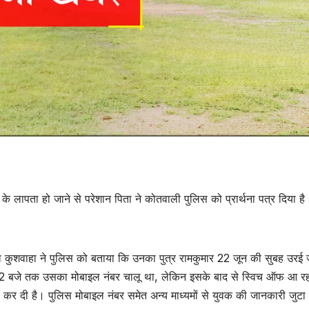
े लापता हो जाने से परेशान पिता ने कोतवाली पुलिस को प्रार्थना पत्र दिया है
उत्तर प्रदेश
जालौन
उत्तर प्रदेश
जालौन
हृदयविदारक:बारिश में
Jalaun
तिरपाल तानकर हुआ
पति के जन
ाल कुशवाहा ने पुलिस को बताया कि उनका पुत्र रामकुमार 22 जून की सुबह उरई 
 बजे तक उसका मोबाइल नंबर चालू था, लेकिन इसके बाद से स्विच ऑफ आ रह
अंतिम संस्कार, दो
विवाहिता न
AUGUST 6, 2026
AUGUST 6,
ू कर दी है। पुलिस मोबाइल नंबर समेत अन्य माध्यमों से युवक की जानकारी जुटा