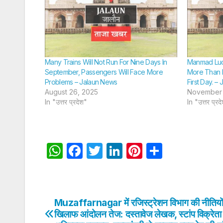
Many Trains Will Not Run For Nine Days In
Manmad Luck
September, Passengers Will Face More
More Than 
Problems – Jalaun News
First Day. –
August 26, 2025
November 
In "उत्तर प्रदेश"
In "उत्तर प्रद
W
F
T
Li
Pi
S
h
a
w
n
nt
h
at
c
itt
k
er
ar
s
e
er
e
e
e
Muzaffarnagar में रजिस्ट्रेशन विभाग की नीतियों
Post
A
b
dI
st
खिलाफ आंदोलन तेज: दस्तावेज लेखक, स्टांप विक्रेत