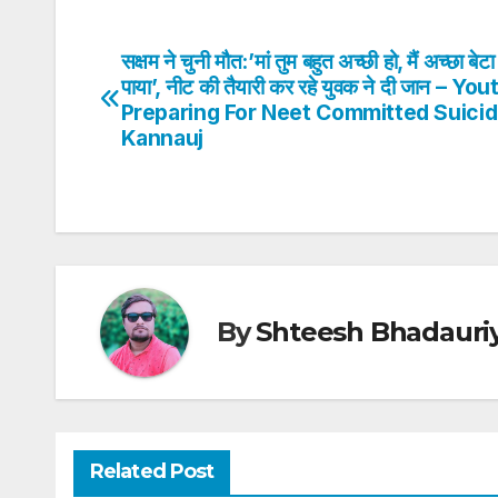
at
c
itt
k
er
ar
s
e
er
e
e
e
सक्षम ने चुनी मौत:’मां तुम बहुत अच्छी हो, मैं अच्छा बेटा
Post
A
b
dI
st
पाया’, नीट की तैयारी कर रहे युवक ने दी जान – You
navigation
Preparing For Neet Committed Suicid
p
o
n
Kannauj
p
o
k
By
Shteesh Bhadauri
Related Post