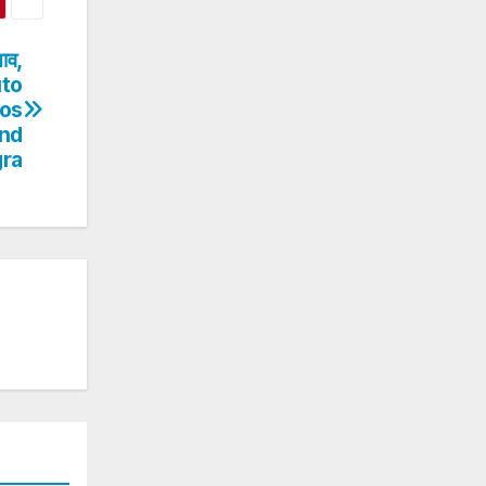
ाव,
uto
tos
And
gra