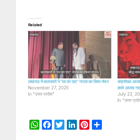
Related
लखनऊ में कलाकारों ने ‘घर का घाट’ नाटक का किया मंचन
चंद्रशेखर आजाद 
November 27, 2025
हमारे आजाद ना
In "उत्तर प्रदेश"
July 23, 2
In "उत्तर प्रद
W
F
T
Li
Pi
S
h
a
w
n
nt
h