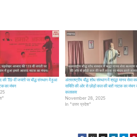
से गुजरे ग्रामीण –
किनारे कर
SHTEESH BHADAURIYA
SHTEESH BHA
Villagers
वृद्धा का 
Waded
संस्कार 
Through Mud
Woman
While
Rites
Carrying The
Perfo
Body To The
The R
की 119 वीं जयंती पर बौद्ध संस्थान में हुआ
अंतरराष्ट्रीय बौद्ध शोध संस्थान में श्रद्धा मानव सेवा क
Cremation
Due T
टक का मंचन
समिति की ओर से छोड़ो कल की बातें नाटक का मंचन 
025
कलाकार
Ground
Absenc
ेश"
November 28, 2025
Crema
In "उत्तर प्रदेश"
Groun