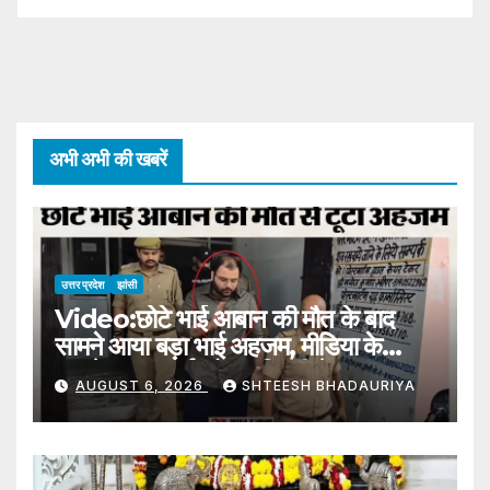
अभी अभी की खबरें
उत्तर प्रदेश
झांसी
Video:छोटे भाई आबान की मौत के बाद
सामने आया बड़ा भाई अहजम, मीडिया के
सामने छलका दर्द, बोला- मिट्टी में… –
AUGUST 6, 2026
SHTEESH BHADAURIYA
Ahjam Ahmed Statement
Over Death Of Younger
Brother Aban Appeals To
Administration Allow Attend