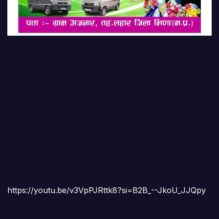
https://youtu.be/v3VpPJRttk8?si=B2B_--JkoU_JJQpy