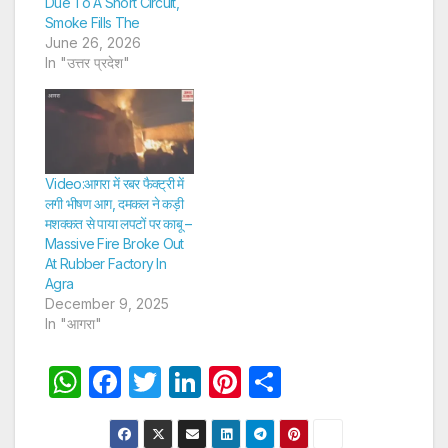
Due To A Short Circuit,
Smoke Fills The
June 26, 2026
In "उत्तर प्रदेश"
Video:आगरा में रबर फैक्ट्री में
लगी भीषण आग, दमकल ने कड़ी
मशक्कत से पाया लपटों पर काबू –
Massive Fire Broke Out
At Rubber Factory In
Agra
December 9, 2025
In "आगरा"
W
F
T
Li
Pi
S
h
a
w
n
nt
h
at
c
itt
k
er
ar