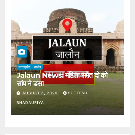
उत्तर प्रदेश
जालौन
उत्
Jalaun News: महिला समेत दो को
J
सांप ने डसा
उक
AUGUST 6, 2026
SHTEESH
BHADAURIYA
B