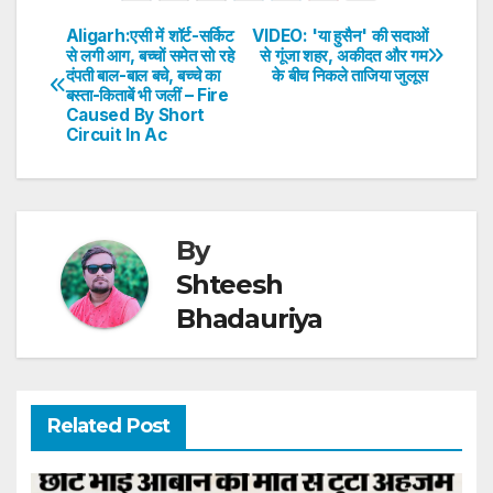
s
e
er
e
e
e
Aligarh:एसी में शॉर्ट-सर्किट
VIDEO: 'या हुसैन' की सदाओं
Post
से लगी आग, बच्चों समेत सो रहे
से गूंजा शहर, अकीदत और गम
A
b
dI
st
दंपती बाल-बाल बचे, बच्चे का
के बीच निकले ताजिया जुलूस
navigation
p
o
n
बस्ता-किताबें भी जलीं – Fire
Caused By Short
p
o
Circuit In Ac
k
By
Shteesh
Bhadauriya
Related Post