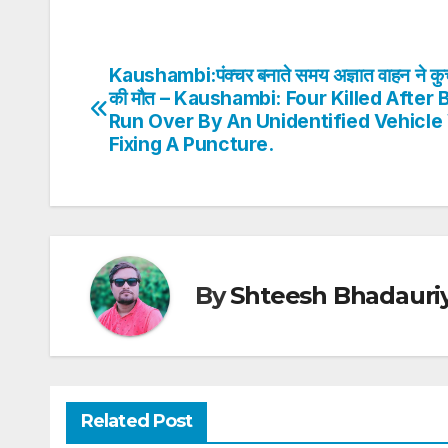
h
a
w
n
nt
h
at
c
itt
k
er
ar
s
e
er
e
e
e
Kaushambi:पंक्चर बनाते समय अज्ञात वाहन ने कु
Post
A
b
dI
st
की मौत – Kaushambi: Four Killed After 
navigation
Run Over By An Unidentified Vehicle
p
o
n
Fixing A Puncture.
p
o
k
By
Shteesh Bhadauri
Related Post