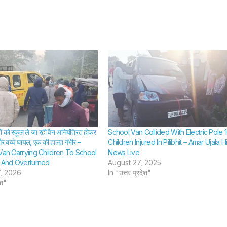
प्राथमिकी दर्ज –
ने फंदा ल
SHTEESH BHADAURIYA
SHTEESH BHA
Bag Stolen
जान –
From Car; No
Newly
Fir Registered
Woman
Her Li
Hangi
Hersel
ं को स्कूल ले जा रही वैन अनियंत्रित होकर
School Van Collided With Electric Pole 
Months
 बच्चे घायल, एक की हालत गंभीर –
Children Injured In Pilibhit – Amar Ujala H
 Van Carrying Children To School
News Live
Marria
l And Overturned
August 27, 2025
, 2026
In "उत्तर प्रदेश"
ेश"