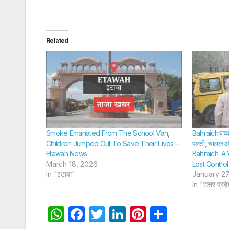
Related
Smoke Emanated From The School Van,
Bahraich:बच्चो
Children Jumped Out To Save Their Lives –
पलटी, चालक और
Etawah News
Bahraich: A
March 18, 2026
Lost Contro
In "इटावा"
January 27
In "उत्तर प्रद
W
F
T
Li
Pi
S