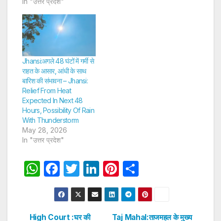
In "उत्तर प्रदेश"
Jhansi:अगले 48 घंटों में गर्मी से
राहत के आसार, आंधी के साथ
बारिश की संभावना – Jhansi:
Relief From Heat
Expected In Next 48
Hours, Possibility Of Rain
With Thunderstorm
May 28, 2026
In "उत्तर प्रदेश"
W
F
T
Li
Pi
S
h
a
w
n
nt
h
at
c
itt
k
er
ar
s
e
er
e
e
e
High Court :घर की
Taj Mahal:ताजमहल के मुख्य