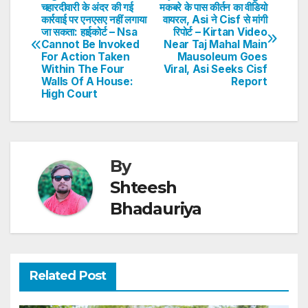
Post
चहारदीवारी के अंदर की गई
मकबरे के पास कीर्तन का वीडियो
A
b
dI
st
कार्रवाई पर एनएसए नहीं लगाया
वायरल, Asi ने Cisf से मांगी
navigation
p
o
n
जा सकता: हाईकोर्ट – Nsa
रिपोर्ट – Kirtan Video
Cannot Be Invoked
Near Taj Mahal Main
p
o
For Action Taken
Mausoleum Goes
Within The Four
Viral, Asi Seeks Cisf
k
Walls Of A House:
Report
High Court
By
Shteesh
Bhadauriya
Related Post