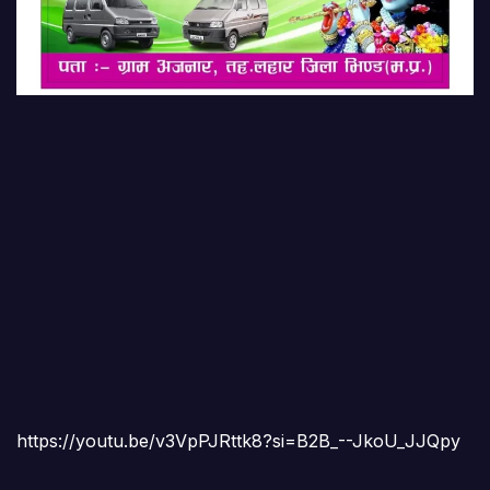
https://youtu.be/v3VpPJRttk8?si=B2B_--JkoU_JJQpy