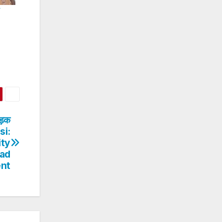
े
ड़क
nsi:
ity
oad
ent