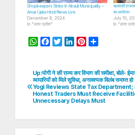
Shopkeepers Strike In Atrauli Municipality –
रक्षामंत्री राजन
Amar Ujala Hindi News Live
का आयोजन
December 8, 2024
July 10, 2
In "उत्तर प्रदेश"
In "उत्तर प्रद
W
F
T
Li
Pi
S
h
a
w
n
nt
h
at
c
itt
k
er
ar
s
e
er
e
e
e
Up:योगी ने की राज्य कर विभाग की समीक्षा, बोले- ईम
Post
A
b
dI
st
व्यापारियों को मिले सुविधा, अनावश्यक विलंब समाप्त ह
navigation
Yogi Reviews State Tax Department;
p
o
n
Honest Traders Must Receive Facilit
p
o
Unnecessary Delays Must
k