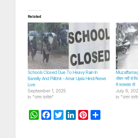
Related
Schools Closed Due To Heavy Rain In
Muzaffarnagar
Bareilly And Pilibhit – Amar Ujala Hindi News
भीषण गर्मी से म
Live
में जलभराव भी
September 1, 2025
July 6, 20
In "उत्तर प्रदेश"
In "उत्तर प्रद
W
F
T
Li
Pi
S
h
a
w
n
nt
h
at
c
itt
k
er
ar