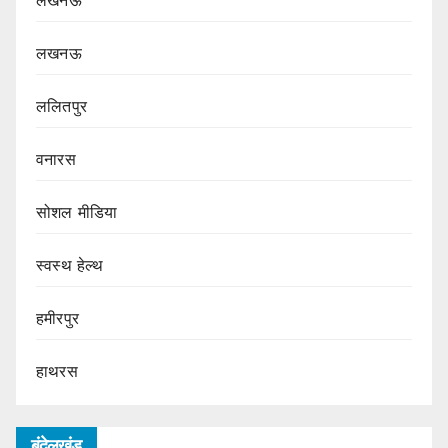
लखनऊ
लखनऊ
ललितपुर
वनारस
सोशल मीडिया
स्वस्थ हेल्थ
हमीरपुर
हाथरस
बुंदेलखंड