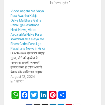
और अन्य विवरण पूरी तरह
विज्ञापन पेश कर सकें। अगर
In "उत्तर प्रदेश"
सुरक्षित तरीके…
आप साइन-अप करते हैं, तो हम
Video Aagara Ma Nalya
आपका ईमेल पता, फोन नंबर
Para Avathha Kabja
और अन्य विवरण पूरी तरह
Galya Ma Bhara Gatha
सुरक्षित तरीके…
Pana Lga Parashana
Hindi News, Video
Aagara Ma Nalya Para
Avathha Kabja Galya Ma
Bhara Gatha Pana Lga
Parashana News In Hindi
Disclaimer हम डाटा संग्रह
टूल्स, जैसे की कुकीज के
माध्यम से आपकी जानकारी
एकत्र करते हैं ताकि आपको
बेहतर और व्यक्तिगत अनुभव
प्रदान कर सकें और लक्षित
August 12, 2024
विज्ञापन पेश कर सकें। अगर
In "आगरा"
आप साइन-अप करते हैं, तो हम
आपका ईमेल पता, फोन नंबर
W
F
T
Li
Pi
S
और अन्य विवरण पूरी तरह
h
a
w
n
nt
h
सुरक्षित तरीके…