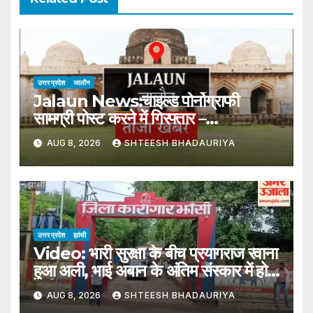
उत्तर प्रदेश
जालौन
Jalaun News:चाइल्ड पोर्नोग्राफी
सामग्री पोस्ट करने में गिरफ्तार –
Arrested For Posting Child
AUG 8, 2026
SHTEESH BHADAURIYA
Pornography Content
उत्तर प्रदेश
झांसी
Video: भारी सुरक्षा के बीच प्रयागराज रवाना
हुआ अली, भाई अबान के अंतिम संस्कार में होगा
शामिल
AUG 8, 2026
SHTEESH BHADAURIYA