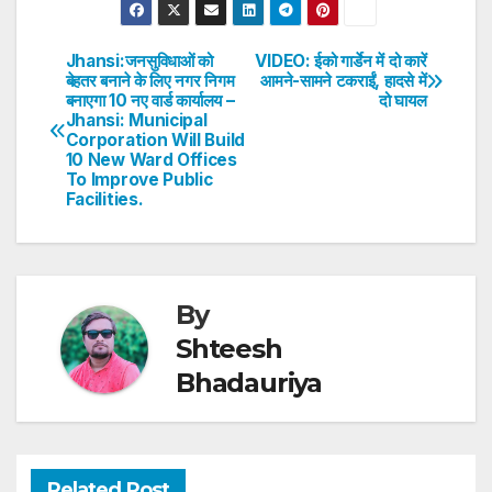
at
c
itt
k
er
ar
s
e
er
e
e
e
Jhansi:जनसुविधाओं को
VIDEO: ईको गार्डेन में दो कारें
Post
बेहतर बनाने के लिए नगर निगम
आमने-सामने टकराईं, हादसे में
A
b
dI
st
बनाएगा 10 नए वार्ड कार्यालय –
दो घायल
navigation
p
o
n
Jhansi: Municipal
Corporation Will Build
p
o
10 New Ward Offices
To Improve Public
k
Facilities.
By
Shteesh
Bhadauriya
Related Post