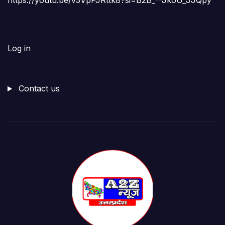
https://youtu.be/v3VpPJRttk8?si=B2B_--JkoU_JJQpy
Log in
Contact us