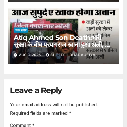
उत्तर प्रदेश
Atiq Ahmed Son Death:भारी
सुरक्षा के बीच प्रयागराज रवाना हुआ अली, भाई
अबान के अंतिम संस्कार में होगा शामिल –
AUG 8, 2026
SHTEESH BHADAURIYA
Atiq Ahmed Son Death Ali
Leaves For Prayagraj Amidst
Heavy Security Will Attend
Brother Aban Last Rites
Leave a Reply
Your email address will not be published.
Required fields are marked
*
Comment
*