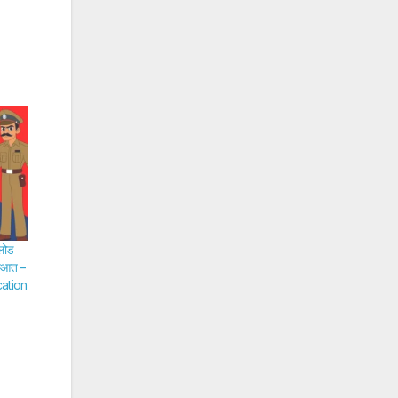
नलोड
ुरुआत –
ation