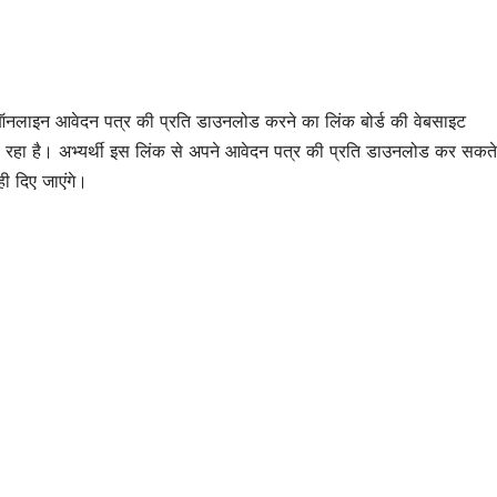
पर नोटिस –
अंतिम संस
SHTEESH BHADAURIYA
SHTEESH BHA
Notice On
The La
Sengar
Were
िक ऑनलाइन आवेदन पत्र की प्रति डाउनलोड करने का लिंक बोर्ड की वेबसाइट
Coaching
Perfo
हा है। अभ्यर्थी इस लिंक से अपने आवेदन पत्र की प्रति डाउनलोड कर सकते 
Running
Puttin
 ही दिए जाएंगे।
Without
Tarpau
Standards
The Fi