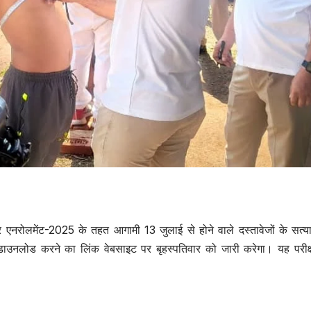
उत्तर प्रदेश
जालौन
उत्तर प्रदेश
जालौन
दों पर एनरोलमेंट-2025 के तहत आगामी 13 जुलाई से होने वाले दस्तावेजों के सत्य
Jalaun
Jalaun
डाउनलोड करने का लिंक वेबसाइट पर बृहस्पतिवार को जारी करेगा। यह परीक्
News:बिना मानक
News:खेत
चल रही सेंगर कोचिंग
तिरपाल ल
AUGUST 7, 2026
AUGUST 7,