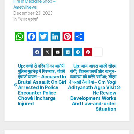
Fire In Medicine Shop –
Amethi News
December 23, 2023
In "उत्तर प्रदेश"
W
F
T
Li
Pi
S
h
a
w
n
nt
h
at
c
itt
k
er
ar
s
e
er
e
e
e
Up:बच्ची से दरिंदगी का आरोपी
Up:आज आगरा आएंगे सीएम
Post
पुलिस मुठभेड़ में गिरफ्तार, चौकी
योगी, विकास कार्यों और कानून-
A
b
dI
st
इंचार्ज घायल – Accused In
व्यवस्था की करेंगे समीक्षा; डीएम
navigation
p
o
n
Brutal Assault On Girl
ने परखीं तैयारियां – Cm Yogi
Arrested In Police
Adityanath Agra Visit
p
o
Encounter Police
He Review
Chowki Incharge
Development Works
k
Injured
And Law-and-order
Situation