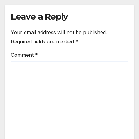
Suspended; Action Taken
After Video
Leave a Reply
Your email address will not be published.
Required fields are marked
*
Comment
*