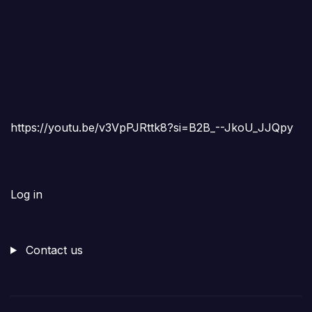
https://youtu.be/v3VpPJRttk8?si=B2B_--JkoU_JJQpy
Log in
Contact us