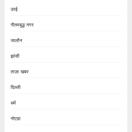
उरई
गौतमबुद्ध नगर
जालौन
झांसी
ताज़ा खबर
दिल्ली
धर्म
नोएडा