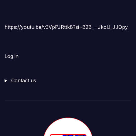
https://youtu.be/v3VpPJRttk8?si=B2B_--JkoU_JJQpy
Log in
Contact us