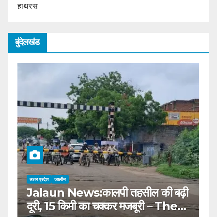
हाथरस
बुंदेलखंड
उत्तर प्रदेश
जालौन
उत्
Jalaun News:कालपी तहसील की बढ़ी
J
दूरी, 15 किमी का चक्कर मजबूरी – The
स