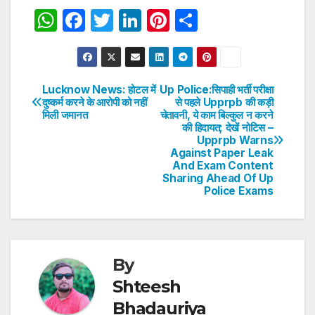
W
F
T
Li
Pi
S
h
a
w
n
nt
h
at
c
itt
k
er
ar
s
e
er
e
e
e
Lucknow News: होटल में
Up Police:सिपाही भर्ती परीक्षा
Post
दुष्कर्म करने के आरोपी को नहीं
से पहले Upprpb की कड़ी
A
b
dI
st
मिली जमानत
चेतावनी, ये काम बिल्कुल न करने
navigation
p
o
n
की हिदायत; देखें नोटिस –
Upprpb Warns
p
o
Against Paper Leak
And Exam Content
k
Sharing Ahead Of Up
Police Exams
By
Shteesh
Bhadauriya