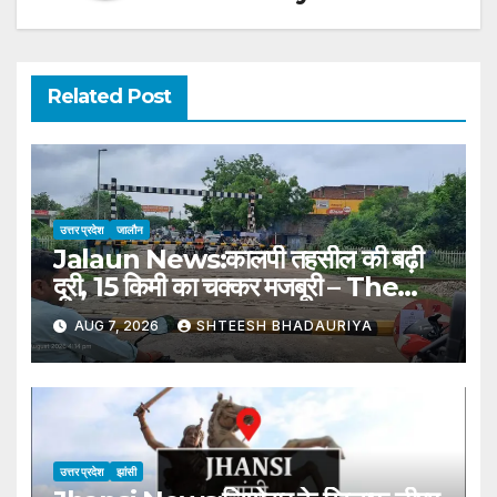
Related Post
उत्तर प्रदेश
जालौन
Jalaun News:कालपी तहसील की बढ़ी
दूरी, 15 किमी का चक्कर मजबूरी – The
Distance To Kalpi Tehsil Has
AUG 7, 2026
SHTEESH BHADAURIYA
Increased, Forcing A 15 Km
Detour
उत्तर प्रदेश
झांसी