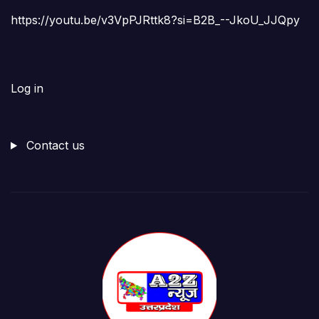
https://youtu.be/v3VpPJRttk8?si=B2B_--JkoU_JJQpy
Log in
Contact us