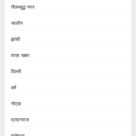
गौतमबुद्ध नगर
जालौन
झांसी
ताज़ा खबर
दिल्ली
धर्म
नोएडा
प्रयागराज
फतेहपुर