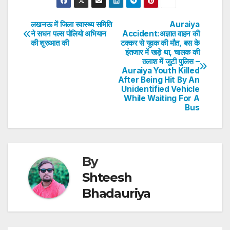
at
c
itt
k
er
ar
s
e
er
e
e
e
लखनऊ में जिला स्वास्थ्य समिति
Auraiya
Post
ने सघन पल्स पोलियो अभियान
Accident:अज्ञात वाहन की
A
b
dI
st
की शुरुआत की
टक्कर से युवक की मौत, बस के
navigation
p
o
n
इंतजार में खड़े था, चालक की
तलाश में जुटी पुलिस –
p
o
Auraiya Youth Killed
After Being Hit By An
k
Unidentified Vehicle
While Waiting For A
Bus
By
Shteesh
Bhadauriya