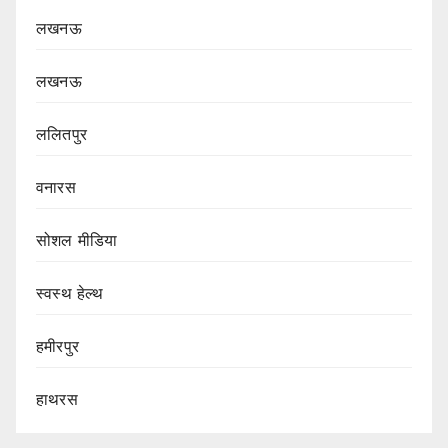
लखनऊ
लखनऊ
ललितपुर
वनारस
सोशल मीडिया
स्वस्थ हेल्थ
हमीरपुर
हाथरस