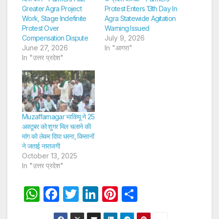
Greater Agra Project
Protest Enters 13th Day In
Work, Stage Indefinite
Agra Statewide Agitation
Protest Over
Warning Issued
Compensation Dispute
July 9, 2026
June 27, 2026
In "आगरा"
In "उत्तर प्रदेश"
Muzaffarnagar भाकियू ने 25
अक्टूबर को शुगर मिल चलाने की
मांग को लेकर दिया धरना, किसानों
ने जताई नाराजगी
October 13, 2025
In "उत्तर प्रदेश"
W
F
T
Li
Pi
S
h
a
w
n
nt
h