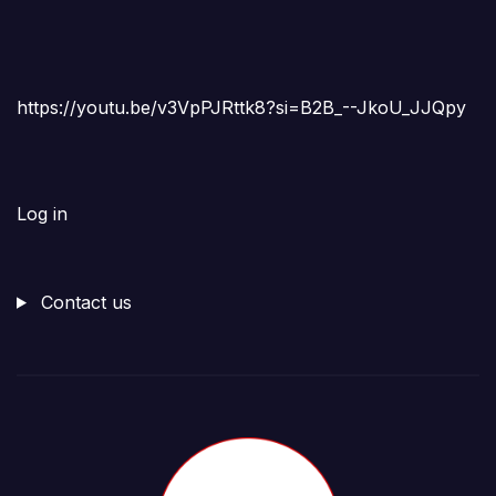
https://youtu.be/v3VpPJRttk8?si=B2B_--JkoU_JJQpy
Log in
Contact us