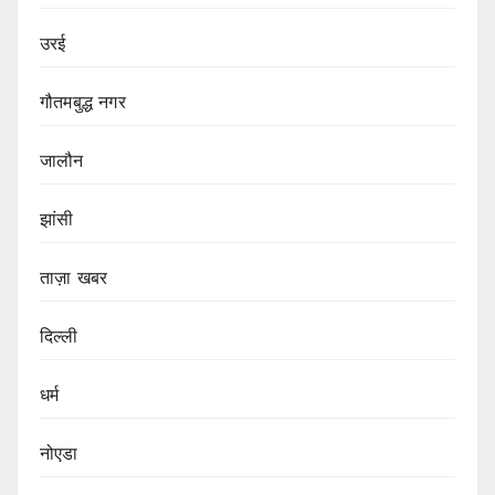
उरई
गौतमबुद्ध नगर
जालौन
झांसी
ताज़ा खबर
दिल्ली
धर्म
नोएडा