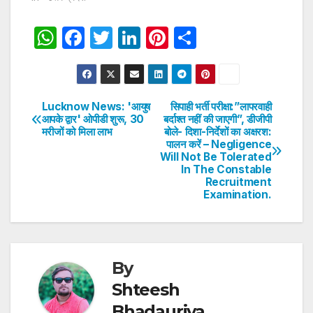
W
F
T
Li
Pi
S
h
a
w
n
nt
h
at
c
itt
k
er
ar
s
e
er
e
e
e
Lucknow News: 'आयुष
सिपाही भर्ती परीक्षा:”लापरवाही
Post
आपके द्वार' ओपीडी शुरू, 30
बर्दाश्त नहीं की जाएगी”, डीजीपी
A
b
dI
st
मरीजों को मिला लाभ
बोले- दिशा-निर्देशों का अक्षरश:
navigation
p
o
n
पालन करें – Negligence
Will Not Be Tolerated
p
o
In The Constable
Recruitment
k
Examination.
By
Shteesh
Bhadauriya