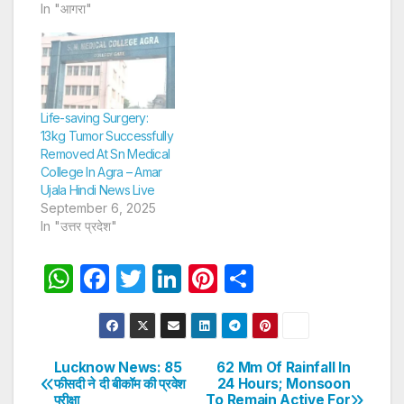
In "आगरा"
Life-saving Surgery:
13kg Tumor Successfully
Removed At Sn Medical
College In Agra – Amar
Ujala Hindi News Live
September 6, 2025
In "उत्तर प्रदेश"
W
F
T
Li
Pi
S
h
a
w
n
nt
h
at
c
itt
k
er
ar
s
e
er
e
e
e
Lucknow News: 85
62 Mm Of Rainfall In
Post
फीसदी ने दी बीकॉम की प्रवेश
24 Hours; Monsoon
A
b
dI
st
परीक्षा
To Remain Active For