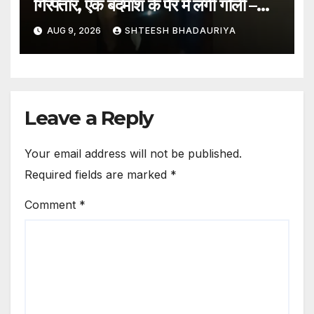
गिरफ्तार, एक बदमाश के पैर में लगी गोली –
Kanpur: Two Chain Snatchers
AUG 9, 2026
SHTEESH BHADAURIYA
Arrested In Police Encounter;
One Miscreant Shot In The
Leg
Leave a Reply
Your email address will not be published.
Required fields are marked
*
Comment
*