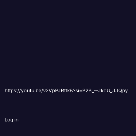
https://youtu.be/v3VpPJRttk8?si=B2B_--JkoU_JJQpy
Log in