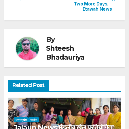
navigation
p
o
n
Two More Days. –
Etawah News
p
o
k
By
Shteesh
Bhadauriya
Related Post
उत्तर प्रदेश
जालौन
Jalaun News:मंडलीय खेल प्रतियोगिता