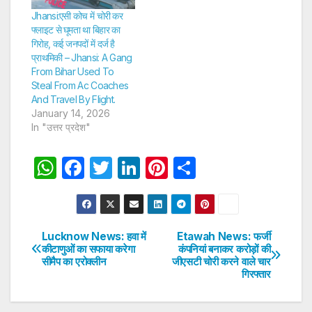
Jhansi:एसी कोच में चोरी कर
फ्लाइट से घूमता था बिहार का
गिरोह, कई जनपदों में दर्ज है
प्राथमिकी – Jhansi: A Gang
From Bihar Used To
Steal From Ac Coaches
And Travel By Flight.
January 14, 2026
In "उत्तर प्रदेश"
W
F
T
Li
Pi
S
h
a
w
n
nt
h
at
c
itt
k
er
ar
s
e
er
e
e
e
Lucknow News: हवा में
Etawah News: फर्जी
Post
कीटाणुओं का सफाया करेगा
कंपनियां बनाकर करोड़ों की
A
b
dI
st
सीमैप का एरोक्लीन
जीएसटी चोरी करने वाले चार
navigation
p
o
n
गिरफ्तार
p
o