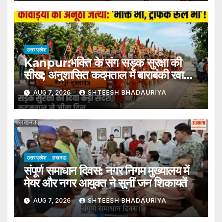
His Younger Brother Abaan
उत्तर प्रदेश
Kanpur:भक्ति के संग सड़क सुरक्षा की
सीख; अनुशासित कदमताल में बाराबंकी रवाना
हुआ कांवड़ियों का बड़ा जत्था – Kanpur-
AUG 7, 2026
SHTEESH BHADAURIYA
kanwar-yatra-road-safety-
message-lodheshwar-
mahadev
उत्तर प्रदेश
लखनऊ
संपूर्ण समाधान दिवस: नगर निगम मुख्यालय में
मेयर और नगर आयुक्त ने सुनीं जन शिकायतें
AUG 7, 2026
SHTEESH BHADAURIYA