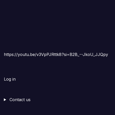
https://youtu.be/v3VpPJRttk8?si=B2B_--JkoU_JJQpy
Log in
Contact us