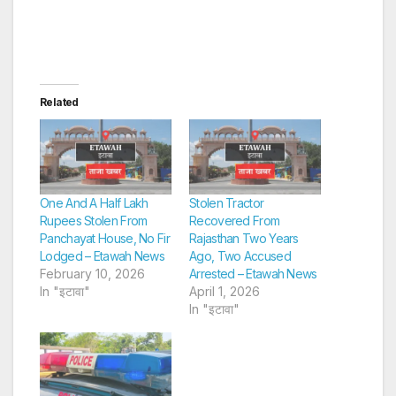
Related
One And A Half Lakh
Stolen Tractor
Rupees Stolen From
Recovered From
Panchayat House, No Fir
Rajasthan Two Years
Lodged – Etawah News
Ago, Two Accused
February 10, 2026
Arrested – Etawah News
In "इटावा"
April 1, 2026
In "इटावा"