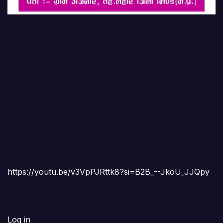
https://youtu.be/v3VpPJRttk8?si=B2B_--JkoU_JJQpy
Log in