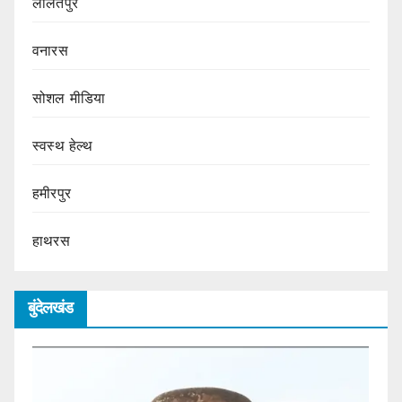
ललितपुर
वनारस
सोशल मीडिया
स्वस्थ हेल्थ
हमीरपुर
हाथरस
बुंदेलखंड