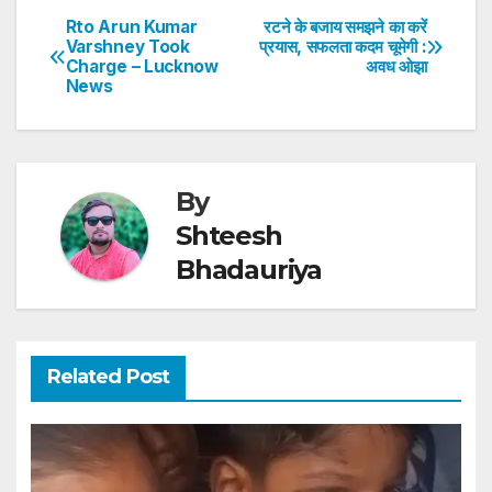
s
e
er
e
e
e
Rto Arun Kumar
रटने के बजाय समझने का करें
Post
Varshney Took
प्रयास, सफलता कदम चूमेगी :
A
b
dI
st
Charge – Lucknow
अवध ओझा
navigation
p
o
n
News
p
o
k
By
Shteesh
Bhadauriya
Related Post