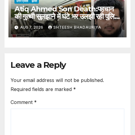
उत्तर प्रदेश
झांसी
Atiq Ahmed Son Death:पहचान
की गुत्थी सुलझाने में घंटे भर उलझी रही पुलिस,
शादी के कार्ड से हुई अबान की शिनाख्त –
AUG 7, 2026
SHTEESH BHADAURIYA
Atiq Ahmed Son Death Police
Spent An Hour Grappling
With The Puzzle Of
Identification
Leave a Reply
Your email address will not be published.
Required fields are marked
*
Comment
*