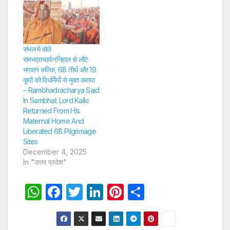
संभल में बोले
रामभद्राचार्य:ननिहाल से लौटे
भगवान कल्कि, 68 तीर्थ और 19
कूपों को विधर्मियों से मुक्त कराया
– Rambhadracharya Said
In Sambhal: Lord Kalki
Returned From His
Maternal Home And
Liberated 68 Pilgrimage
Sites
December 4, 2025
In "उत्तर प्रदेश"
W
F
T
Li
Pi
S
h
a
w
n
nt
h
at
c
itt
k
er
ar