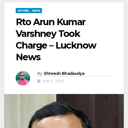
उत्तर प्रदेश
लखनऊ
Rto Arun Kumar
Varshney Took
Charge – Lucknow
News
By
Shteesh Bhadauriya
JUN 3, 2026