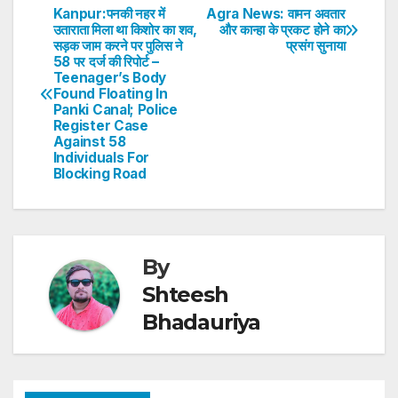
s
e
er
e
e
e
Kanpur:पनकी नहर में
Agra News: वामन अवतार
Post
उताराता मिला था किशोर का शव,
और कान्हा के प्रकट होने का
A
b
dI
st
सड़क जाम करने पर पुलिस ने
प्रसंग सुनाया
navigation
p
o
n
58 पर दर्ज की रिपोर्ट –
Teenager’s Body
p
o
Found Floating In
Panki Canal; Police
k
Register Case
Against 58
Individuals For
Blocking Road
By
Shteesh
Bhadauriya