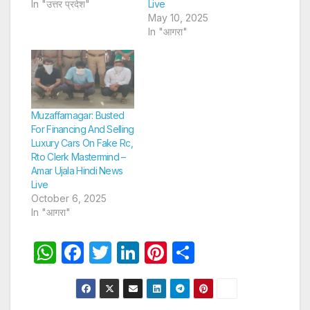
In "उत्तर प्रदेश"
Live
May 10, 2025
In "आगरा"
Muzaffarnagar: Busted
For Financing And Selling
Luxury Cars On Fake Rc,
Rto Clerk Mastermind –
Amar Ujala Hindi News
Live
October 6, 2025
In "आगरा"
W
F
T
Li
Pi
S
h
a
w
n
nt
h
at
c
itt
k
er
ar