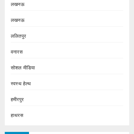
लखनऊ
लखनऊ
ललितपुर
वनारस
सोशल मीडिया
स्वस्थ हेल्थ
हमीरपुर
हाथरस