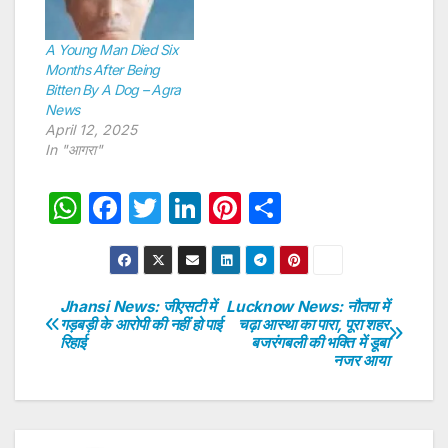
A Young Man Died Six
Months After Being
Bitten By A Dog – Agra
News
April 12, 2025
In "आगरा"
W
F
T
Li
Pi
S
h
a
w
n
nt
h
at
c
itt
k
er
ar
s
e
er
e
e
e
Jhansi News: जीएसटी में
Lucknow News: नौतपा में
Post
गड़बड़ी के आरोपी की नहीं हो पाई
चढ़ा आस्था का पारा, पूरा शहर
A
b
dI
st
रिहाई
बजरंगबली की भक्ति में डूबा
navigation
p
o
n
नजर आया
p
o
k