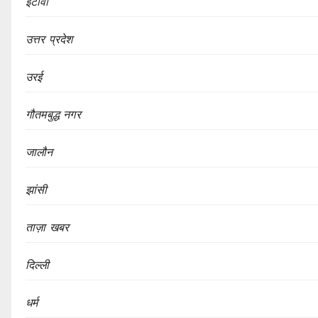
इटावा
उत्तर प्रदेश
उरई
गौतमबुद्ध नगर
जालौन
झांसी
ताज़ा खबर
दिल्ली
धर्म