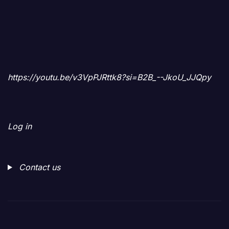
https://youtu.be/v3VpPJRttk8?si=B2B_--JkoU_JJQpy
Log in
Contact us