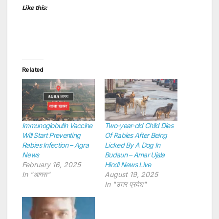
Like this:
Related
Immunoglobulin Vaccine
Two-year-old Child Dies
Will Start Preventing
Of Rabies After Being
Rabies Infection – Agra
Licked By A Dog In
News
Budaun – Amar Ujala
February 16, 2025
Hindi News Live
In "आगरा"
August 19, 2025
In "उत्तर प्रदेश"