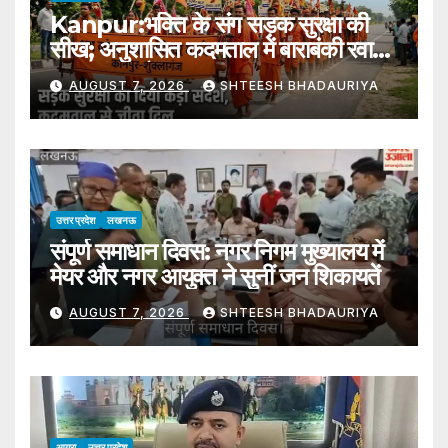
Kanpur:भक्ति के संग सड़क सुरक्षा की
सीख; अनुशासित कदमताल में बाराबंकी रवाना
हुआ कांवड़ियों का बड़ा जत्था – Kanpur-
AUGUST 7, 2026
SHTEESH BHADAURIYA
kanwar-yatra-road-safety-
message-lodheshwar-
mahadev
उत्तर प्रदेश
लखनऊ
संपूर्ण समाधान दिवस: नगर निगम मुख्यालय में
मेयर और नगर आयुक्त ने सुनीं जन शिकायतें
AUGUST 7, 2026
SHTEESH BHADAURIYA
आगरा
उत्तर प्रदेश