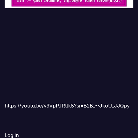
https://youtu.be/v3VpPJRttk8?si=B2B_--JkoU_JJQpy
Log in