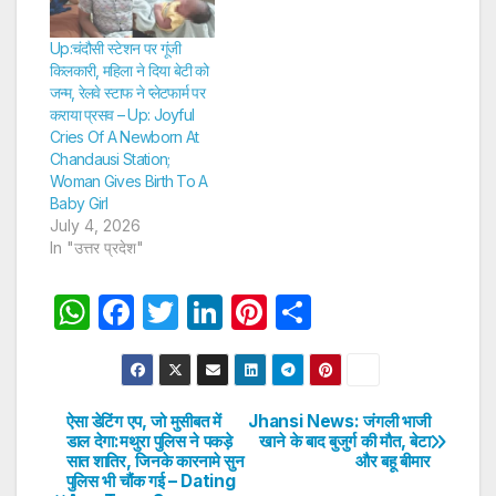
Up:चंदौसी स्टेशन पर गूंजी
किलकारी, महिला ने दिया बेटी को
जन्म, रेलवे स्टाफ ने प्लेटफार्म पर
कराया प्रसव – Up: Joyful
Cries Of A Newborn At
Chandausi Station;
Woman Gives Birth To A
Baby Girl
July 4, 2026
In "उत्तर प्रदेश"
W
F
T
Li
Pi
S
h
a
w
n
nt
h
at
c
itt
k
er
ar
s
e
er
e
e
e
ऐसा डेटिंग एप, जो मुसीबत में
Jhansi News: जंगली भाजी
Post
डाल देगा:मथुरा पुलिस ने पकड़े
खाने के बाद बुजुर्ग की मौत, बेटा
A
b
dI
st
सात शातिर, जिनके कारनामे सुन
और बहू बीमार
navigation
p
o
n
पुलिस भी चौंक गई – Dating