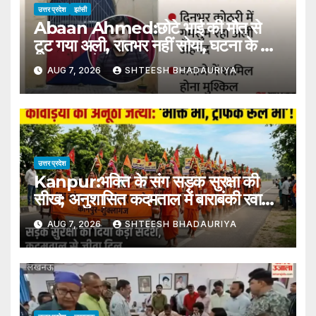
उत्तर प्रदेश
झांसी
Abaan Ahmed:छोटे भाई की मौत से
टूट गया अली, रातभर नहीं सोया, घटना के बारे
में अफसर से पूछता रहा – Ali Is
AUG 7, 2026
SHTEESH BHADAURIYA
Devastated By The Death Of
His Younger Brother Abaan
उत्तर प्रदेश
Kanpur:भक्ति के संग सड़क सुरक्षा की
सीख; अनुशासित कदमताल में बाराबंकी रवाना
हुआ कांवड़ियों का बड़ा जत्था – Kanpur-
AUG 7, 2026
SHTEESH BHADAURIYA
kanwar-yatra-road-safety-
message-lodheshwar-
mahadev