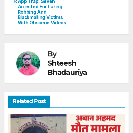
App Trap: Seven
p
o
Arrested For Luring,
Robbing And
k
Blackmailing Victims
With Obscene Videos
By
Shteesh
Bhadauriya
Related Post