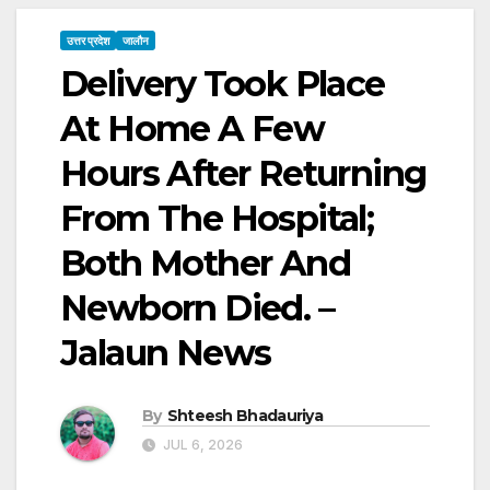
उत्तर प्रदेश
जालौन
Delivery Took Place
At Home A Few
Hours After Returning
From The Hospital;
Both Mother And
Newborn Died. –
Jalaun News
By
Shteesh Bhadauriya
JUL 6, 2026