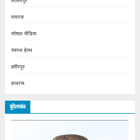
ललितपुर
वनारस
सोशल मीडिया
स्वस्थ हेल्थ
हमीरपुर
हाथरस
बुंदेलखंड