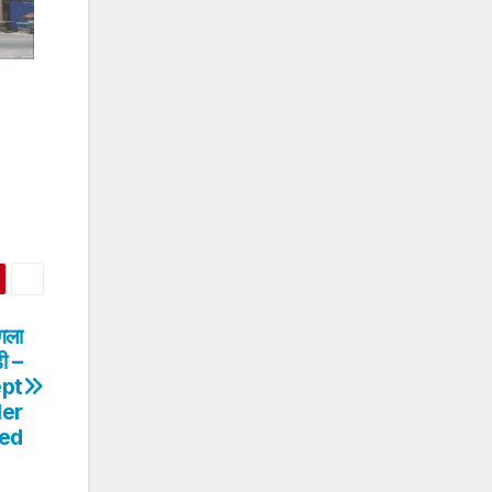
 गला
ी –
ept
Her
led