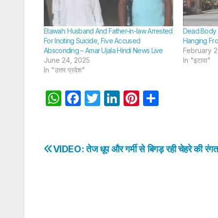
Etawah: Husband And Father-in-law Arrested
Dead Body 
For Inciting Suicide, Five Accused
Hanging Fr
Absconding – Amar Ujala Hindi News Live
February 2
June 24, 2025
In "इटावा"
In "उत्तर प्रदेश"
W
F
T
Li
Pi
S
h
a
w
n
nt
h
at
c
itt
k
er
ar
s
e
er
e
e
e
VIDEO: तेज धूप और गर्मी से बिगड़ रही चेहरे की रंग
Post
A
b
dI
st
navigation
p
o
n
p
o
k