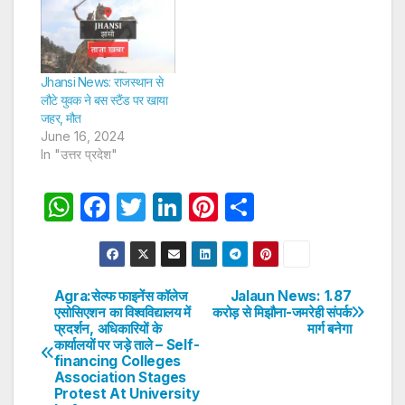
Jhansi News: राजस्थान से
लौटे युवक ने बस स्टैंड पर खाया
जहर, मौत
June 16, 2024
In "उत्तर प्रदेश"
W
F
T
Li
Pi
S
h
a
w
n
nt
h
at
c
itt
k
er
ar
s
e
er
e
e
e
Agra:सेल्फ फाइनेंस कॉलेज
Jalaun News: 1.87
Post
एसोसिएशन का विश्वविद्यालय में
करोड़ से मिझौना-जमरेही संपर्क
A
b
dI
st
प्रदर्शन, अधिकारियों के
मार्ग बनेगा
navigation
p
o
n
कार्यालयों पर जड़े ताले – Self-
financing Colleges
p
o
Association Stages
Protest At University