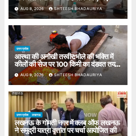
AUG 8, 2026
SHTEESH BHADAURIYA
उत्तर प्रदेश
आस्था की अनोखी तस्वीर:भोले की भक्ति में
कीलों की सेज पर 100 किमी का दंडवत तय
कर रहा सफर – Unique Spectacle
AUG 8, 2026
SHTEESH BHADAURIYA
Of Faith: Undertaking 100-km
Journey Of Prostration On
Bed Of Nails Out Devotion To
Shiva
उत्तर प्रदेश
लखनऊ
लखनऊ के गोमती नगर में क्लब ऑफ लखनऊ
ने समुद्री यात्रा वृत्तांत पर चर्चा आयोजित की