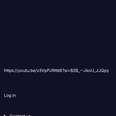
https://youtu.be/v3VpPJRttk8?si=B2B_--JkoU_JJQpy
Log in
Contact us