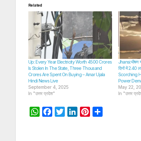
Related
Up: Every Year Electricity Worth 4500 Crores
Jhansi:भीषण गर्
Is Stolen In The State, Three Thousand
दिनों में 2.40 
Crores Are Spent On Buying – Amar Ujala
Scorching H
Hindi News Live
Power Dem
September 4, 2025
May 22, 2
In "उत्तर प्रदेश"
In "उत्तर प्रद
W
F
T
Li
Pi
S
h
a
w
n
nt
h
at
c
itt
k
er
ar