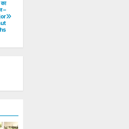
 का
ल –
jor
hut
khs