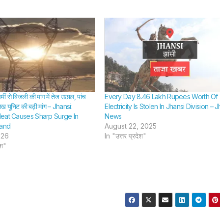
मासूमों के
SHTEESH BHA
पिता का स
Funera
Under
Makesh
Tarpau
मी से बिजली की मांग में तेज उछाल, पांच
Every Day 8.46 Lakh Rupees Worth Of
लाख यूनिट की बढ़ी मांग – Jhansi:
Electricity Is Stolen In Jhansi Division – 
Amidst
eat Causes Sharp Surge In
News
and
August 22, 2025
Two Y
026
In "उत्तर प्रदेश"
ेश"
Childr
Their 