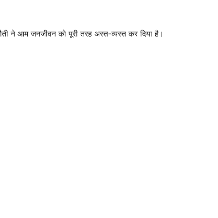
ौती ने आम जनजीवन को पूरी तरह अस्त-व्यस्त कर दिया है।
उत्तर प्रदेश
जालौन
हृदयविदार
तिरपाल त
अंतिम संस
AUGUST 6,